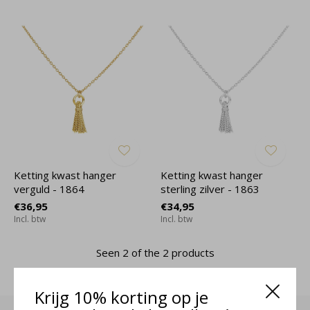
Ketting kwast hanger
Ketting kwast hanger
verguld - 1864
sterling zilver - 1863
€36,95
€34,95
Incl. btw
Incl. btw
Seen 2 of the 2 products
Krijg 10% korting op je