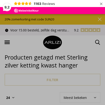
×
1163
Reviews
9,2
20% zomerkorting met code SUN20
Voor 15.00 besteld, zelfde dag verstuurd
9.2
Gratis cadeauverpa
Producten getagd met Sterling
zilver ketting kwast hanger
FILTER