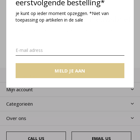
eerstvolgende bestelling*
je kunt op ieder moment opzeggen. *Niet van
Meld je aan voor onze nieuwsbrief
toepassing op artikelen in de sale
Ontvang de nieuwste aanbiedingen en promoties
MELD JE AAN
MELD JE AAN
Klantenservice
Mijn account
Categorieën
Over ons
CALL US
EMAIL US