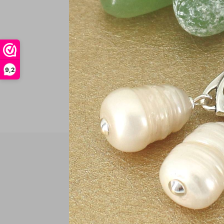
In
9,2