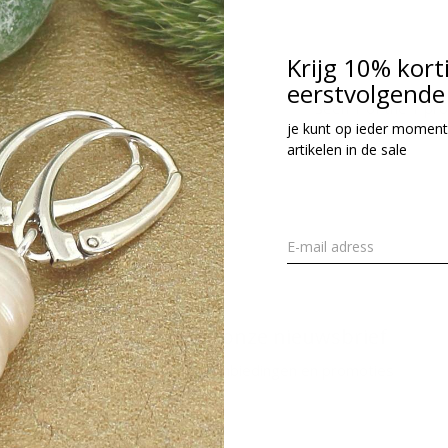
cl. btw
Krijg 10% kort
eerstvolgende 
Seen 1 of the 1 pr
je kunt op ieder moment
artikelen in de sale
Meld je aan voor onze nieuwsbrief
Ontvang de nieuwste aanbiedingen en promoties