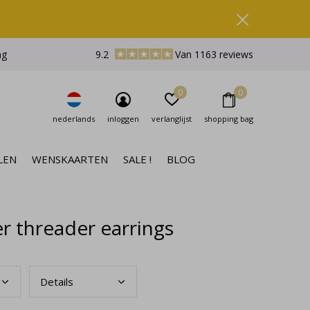
ng
9.2
Van 1163 reviews
0
0
nederlands
inloggen
verlanglijst
shopping bag
LEN
WENSKAARTEN
SALE !
BLOG
er threader earrings
Deta
ils