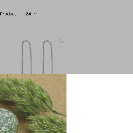
 Product
oortrekoorbellen maansteen
erling zilver - 2050
38,95