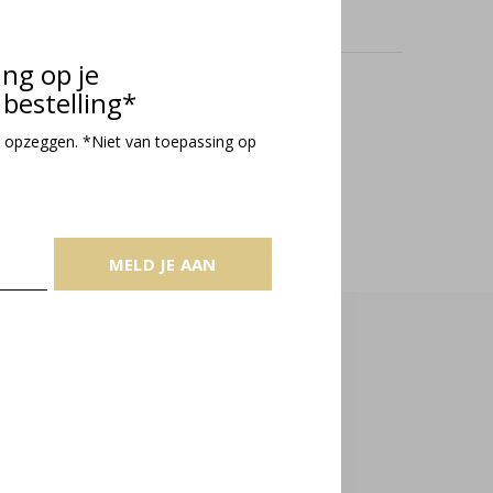
ing op je
bestelling*
oducts
 opzeggen. *Niet van toepassing op
MELD JE AAN