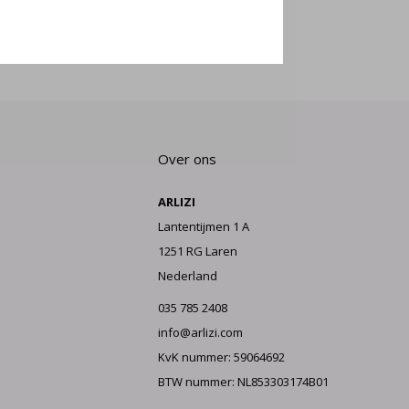
E AAN
Over ons
ARLIZI
Lantentijmen 1 A
1251 RG Laren
Nederland
035 785 2408
info@arlizi.com
KvK nummer: 59064692
BTW nummer: NL853303174B01