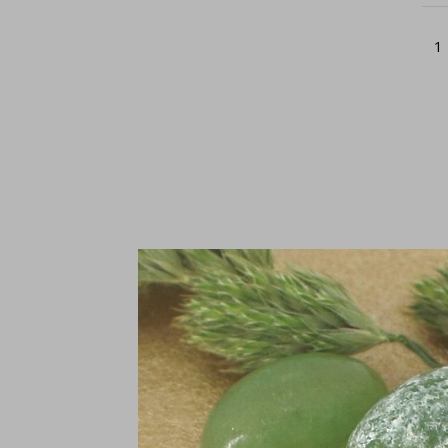
1
D
st
€