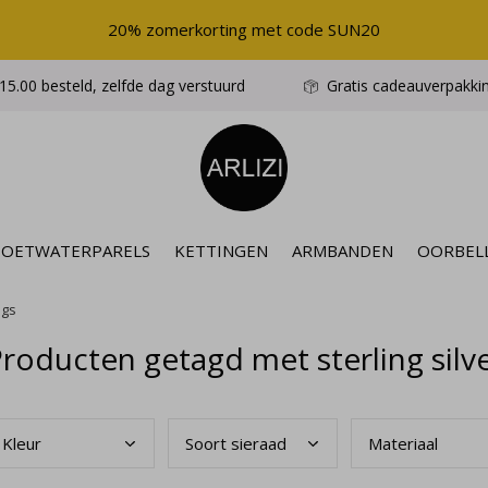
20% zomerkorting met code SUN20
5.00 besteld, zelfde dag verstuurd
Gratis cadeauverpakki
ZOETWATERPARELS
KETTINGEN
ARMBANDEN
OORBEL
ngs
roducten getagd met sterling silv
Kleu
r
Soor
t sieraad
Mate
riaal