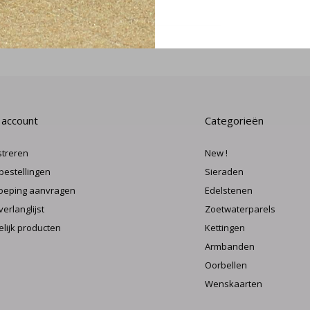
MELD J
 account
Categorieën
streren
New !
 bestellingen
Sieraden
oeping aanvragen
Edelstenen
verlanglijst
Zoetwaterparels
elijk producten
Kettingen
Armbanden
Oorbellen
Wenskaarten