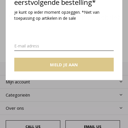
eerstvolgende bestelling*
je kunt op ieder moment opzeggen. *Niet van
Meld je aan voor onze nieuwsbrief
toepassing op artikelen in de sale
Ontvang de nieuwste aanbiedingen en promoties
MELD JE AAN
MELD JE AAN
Klantenservice
Mijn account
Categorieën
Over ons
CALL US
EMAIL US