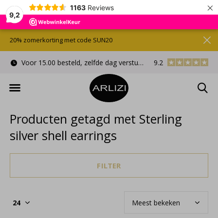
×
1163
Reviews
9,2
20% zomerkorting met code SUN20
Voor 15.00 besteld, zelfde dag verstuurd
9.2
Gratis cadeauverpa
Producten getagd met Sterling
silver shell earrings
FILTER