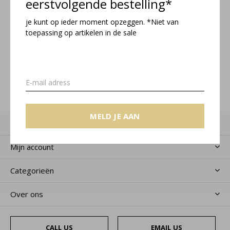
eerstvolgende bestelling*
je kunt op ieder moment opzeggen. *Niet van
Meld je aan voor onze nieuwsbrief
toepassing op artikelen in de sale
Ontvang de nieuwste aanbiedingen en promoties
MELD JE AAN
MELD JE AAN
Klantenservice
Mijn account
Categorieën
Over ons
CALL US
EMAIL US