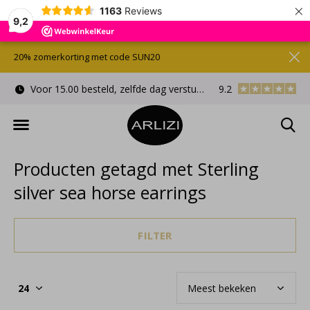
×
1163
Reviews
9,2
20% zomerkorting met code SUN20
Voor 15.00 besteld, zelfde dag verstuurd
9.2
Gratis cadeauverpa
Producten getagd met Sterling
silver sea horse earrings
FILTER