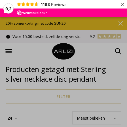
×
1163
Reviews
9,2
20% zomerkorting met code SUN20
Voor 15.00 besteld, zelfde dag verstuurd
9.2
Gratis cadeauverpa
Producten getagd met Sterling
silver necklace disc pendant
FILTER