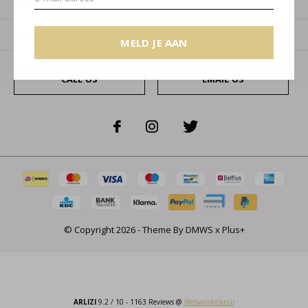
Categorieën
Over ons
MELD JE AAN
CALL US
EMAIL US
© Copyright
2026
- Theme By
DMWS
x
Plus+
ARLIZI
9.2
/
10
-
1163
Reviews @
Webwinkelkeur