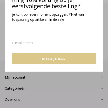
eerstvolgende bestelling*
je kunt op ieder moment opzeggen. *Niet van
toepassing op artikelen in de sale
Meld je aan voor onze nieuwsbrief
Ontvang de nieuwste aanbiedingen en promoties
MELD JE AAN
MELD JE AAN
Klantenservice
Mijn account
Categorieën
Over ons