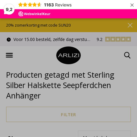
×
1163
Reviews
9,2
20% zomerkorting met code SUN20
Voor 15.00 besteld, zelfde dag verstuurd
9.2
Gratis cadeauverpa
Producten getagd met Sterling
Silber Halskette Seepferdchen
Anhänger
FILTER