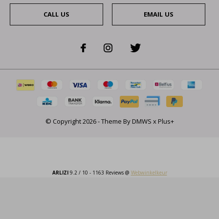
CALL US
EMAIL US
© Copyright
2026
- Theme By
DMWS
x
Plus+
ARLIZI
9.2
/
10
-
1163
Reviews @
Webwinkelkeur