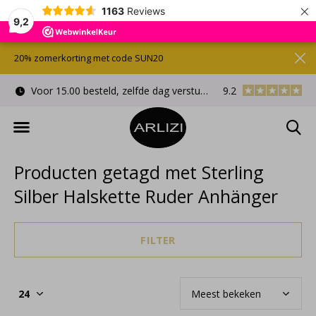
×
1163
Reviews
9,2
20% zomerkorting met code SUN20
Voor 15.00 besteld, zelfde dag verstuurd
9.2
Gratis cadeauverpa
Producten getagd met Sterling
Silber Halskette Ruder Anhänger
FILTER