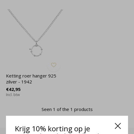
Ketting roer hanger 925
zilver - 1942
€42,95
Incl. btw
Seen 1 of the 1 products
Krijg 10% korting op je