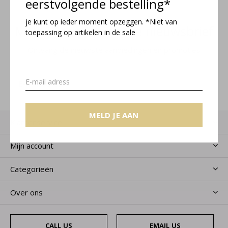
eerstvolgende bestelling*
je kunt op ieder moment opzeggen. *Niet van
Meld je aan voor onze nieuwsbrief
toepassing op artikelen in de sale
Ontvang de nieuwste aanbiedingen en promoties
MELD JE AAN
MELD JE AAN
Klantenservice
Mijn account
Categorieën
Over ons
CALL US
EMAIL US