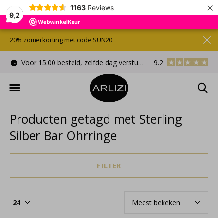
×
1163
Reviews
9,2
20% zomerkorting met code SUN20
Voor 15.00 besteld, zelfde dag verstuurd
9.2
Gratis cadeauverpa
Producten getagd met Sterling
Silber Bar Ohrringe
FILTER