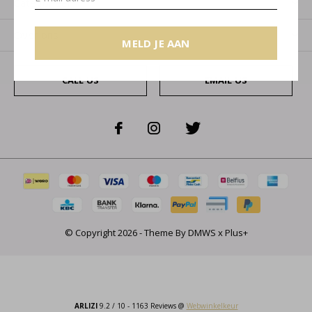
Categorieën
Over ons
MELD JE AAN
CALL US
EMAIL US
© Copyright
2026
- Theme By
DMWS
x
Plus+
ARLIZI
9.2
/
10
-
1163
Reviews @
Webwinkelkeur