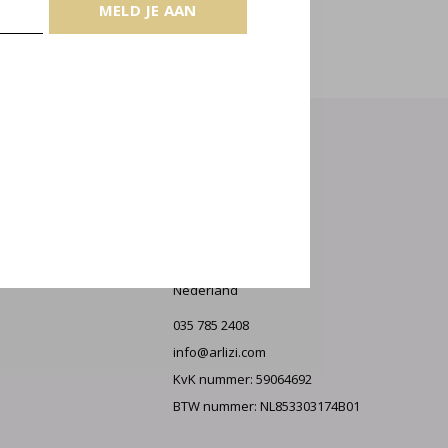
E AAN
MELD JE AAN
Over ons
ARLIZI
Lantentijmen 1 A
1251 RG Laren
Nederland
035 785 2408
info@arlizi.com
KvK nummer: 59064692
BTW nummer: NL853303174B01