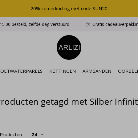
20% zomerkorting met code SUN20
5.00 besteld, zelfde dag verstuurd
Gratis cadeauverpakki
ZOETWATERPARELS
KETTINGEN
ARMBANDEN
OORBEL
roducten getagd met Silber Infinit
 Producten