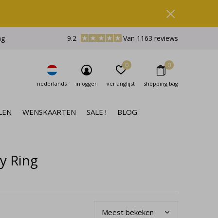
ng
9.2
Van 1163 reviews
0
0
nederlands
inloggen
verlanglijst
shopping bag
LEN
WENSKAARTEN
SALE !
BLOG
y Ring