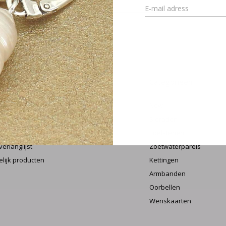
MELD J
 account
Categorieën
streren
New !
 bestellingen
Sieraden
oeping aanvragen
Edelstenen
verlanglijst
Zoetwaterparels
elijk producten
Kettingen
Armbanden
Oorbellen
Wenskaarten