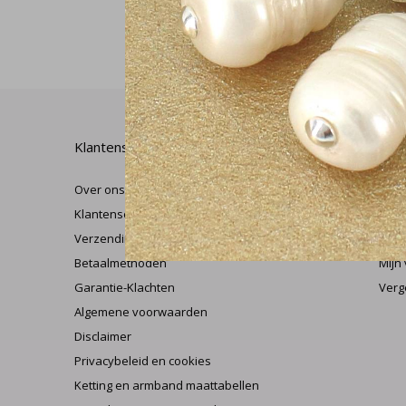
Klantenservice
Mijn
Over ons
Regi
Klantenservice
Mijn
Verzending & retourneren
Herr
Betaalmethoden
Mijn 
Garantie-Klachten
Verg
Algemene voorwaarden
Disclaimer
Privacybeleid en cookies
Ketting en armband maattabellen