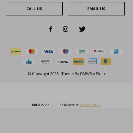
CALL US
EMAIL US
© Copyright
2026
- Theme By
DMWS
x
Plus+
ARLIZI
9.2
/
10
-
1163
Reviews @
Webwinkelkeur