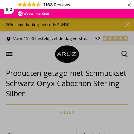
×
1163
Reviews
9,2
20% zomerkorting met code SUN20
Voor 15.00 besteld, zelfde dag verstuurd
9.2
Gratis cadeauverpa
Producten getagd met Schmuckset
Schwarz Onyx Cabochon Sterling
Silber
FILTER