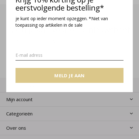
eerstvolgende bestelling*
je kunt op ieder moment opzeggen. *Niet van
toepassing op artikelen in de sale
Meld je aan voor onze nieuwsbrief
Ontvang de nieuwste aanbiedingen en promoties
MELD JE AAN
MELD JE AAN
Klantenservice
Mijn account
Categorieën
Over ons