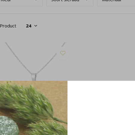
 Product
eraden set blauw opaal kristal 925
lver - 2474