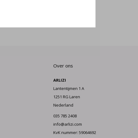
E AAN
Over ons
ARLIZI
Lantentijmen 1 A
1251 RG Laren
Nederland
035 785 2408
info@arlizi.com
KvK nummer: 59064692