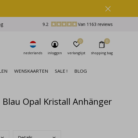
ng
9.2
Van 1163 reviews
0
0
nederlands
inloggen
verlanglijst
shopping bag
LEN
WENSKAARTEN
SALE !
BLOG
lau Opal Kristall Anhänger
Deta
ils