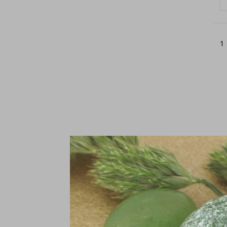
1
Si
zi