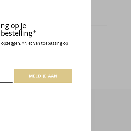
ing op je
bestelling*
oducts
 opzeggen. *Niet van toepassing op
MELD JE AAN