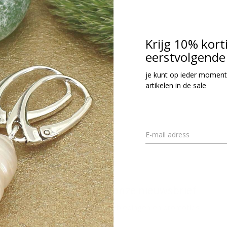
49,95
cl. btw
Krijg 10% kort
eerstvolgende 
Seen 1 of the 1 pr
je kunt op ieder moment
artikelen in de sale
Meld je aan voor onze nieuwsbrief
Ontvang de nieuwste aanbiedingen en promoties