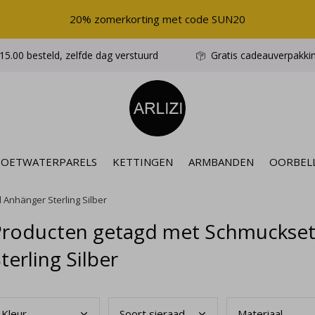
20% zomerkorting met code SUN20
5.00 besteld, zelfde dag verstuurd
Gratis cadeauverpakki
ZOETWATERPARELS
KETTINGEN
ARMBANDEN
OORBEL
 Anhänger Sterling Silber
roducten getagd met Schmuckset B
terling Silber
Kleu
r
Soor
t sieraad
Mate
riaal