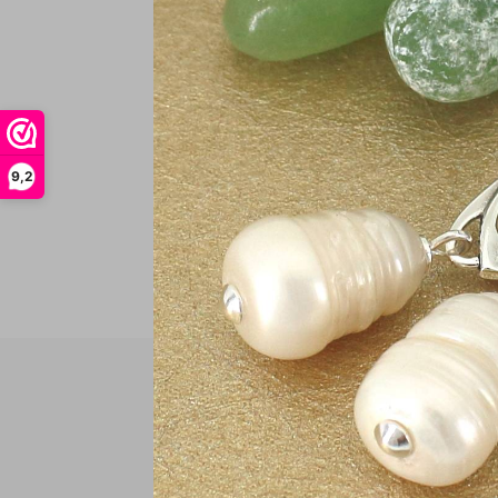
€
In
9,2