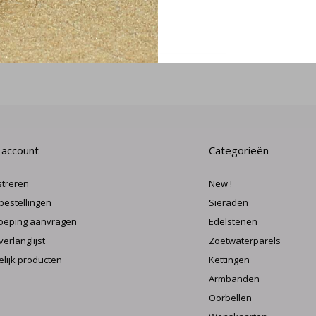
MELD J
 account
Categorieën
streren
New !
 bestellingen
Sieraden
oeping aanvragen
Edelstenen
verlanglijst
Zoetwaterparels
elijk producten
Kettingen
Armbanden
Oorbellen