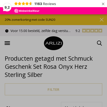
×
1163
Reviews
9,2
20% zomerkorting met code SUN20
Voor 15.00 besteld, zelfde dag verstuurd
9.2
Gratis cadeauverpa
Producten getagd met Schmuck
Geschenk Set Rosa Onyx Herz
Sterling Silber
FILTER