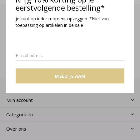
eerstvolgende bestelling*
je kunt op ieder moment opzeggen. *Niet van
toepassing op artikelen in de sale
Meld je aan voor onze nieuwsbrief
Ontvang de nieuwste aanbiedingen en promoties
MELD JE AAN
MELD JE AAN
Klantenservice
Mijn account
Categorieën
Over ons