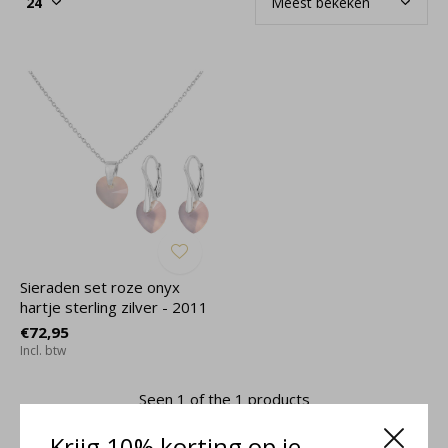
Sieraden set roze onyx
hartje sterling zilver - 2011
€72,95
Incl. btw
Seen 1 of the 1 products
Krijg 10% korting op je