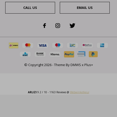
CALL US
EMAIL US
© Copyright
2026
- Theme By
DMWS
x
Plus+
ARLIZI
9.2
/
10
-
1163
Reviews @
Webwinkelkeur