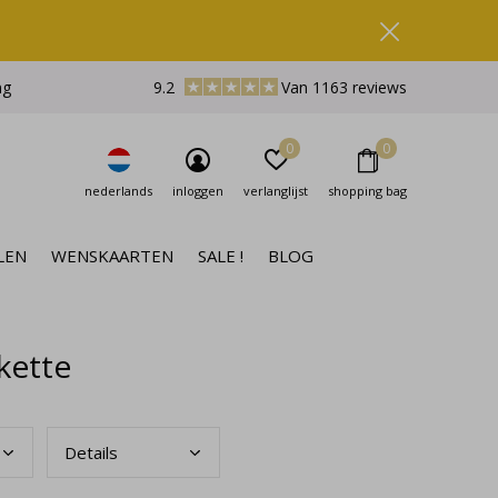
ng
9.2
Van 1163 reviews
0
0
nederlands
inloggen
verlanglijst
shopping bag
LEN
WENSKAARTEN
SALE !
BLOG
kette
Deta
ils