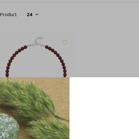
 Product
arelketting rood 8mm - sterling
lver - 1169
54,95