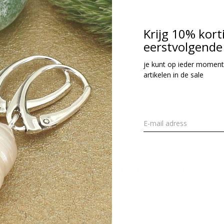
cl. btw
Krijg 10% kort
eerstvolgende 
Seen 1 of the 1 pr
je kunt op ieder moment
artikelen in de sale
Meld je aan voor onze nieuwsbrief
Ontvang de nieuwste aanbiedingen en promoties