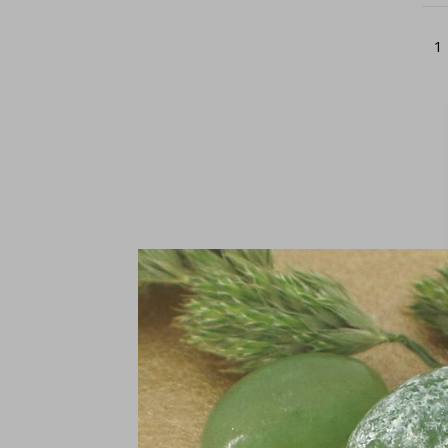
1
P
zi
€