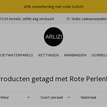
20% zomerkorting met code SUN20
5.00 besteld, zelfde dag verstuurd
Gratis cadeauverpakki
ZOETWATERPARELS
KETTINGEN
ARMBANDEN
OORBEL
Producten getagd met Rote Perlen
Kleu
r
Soor
t sieraad
Mate
riaal