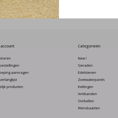
MELD J
 account
Categorieën
streren
New !
 bestellingen
Sieraden
oeping aanvragen
Edelstenen
verlanglijst
Zoetwaterparels
elijk producten
Kettingen
Armbanden
Oorbellen
Wenskaarten