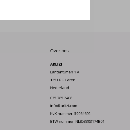
E AAN
Over ons
ARLIZI
Lantentijmen 1 A
1251 RG Laren
Nederland
035 785 2408
info@arlizi.com
KvK nummer: 59064692
BTW nummer: NL853303174B01