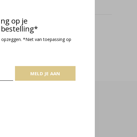
ing op je
bestelling*
oducts
 opzeggen. *Niet van toepassing op
MELD JE AAN