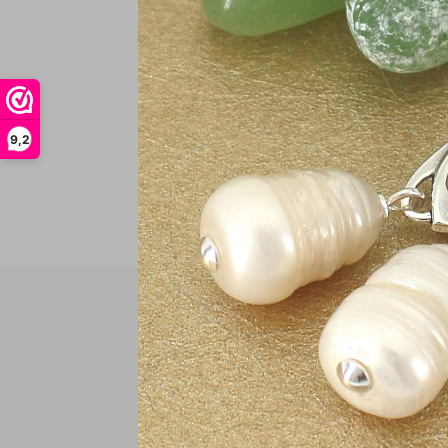
In
9,2