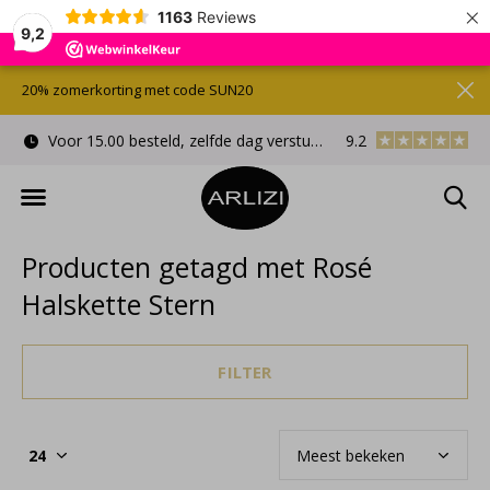
×
1163
Reviews
9,2
20% zomerkorting met code SUN20
Voor 15.00 besteld, zelfde dag verstuurd
9.2
Gratis cadeauverpa
Producten getagd met Rosé
Halskette Stern
FILTER