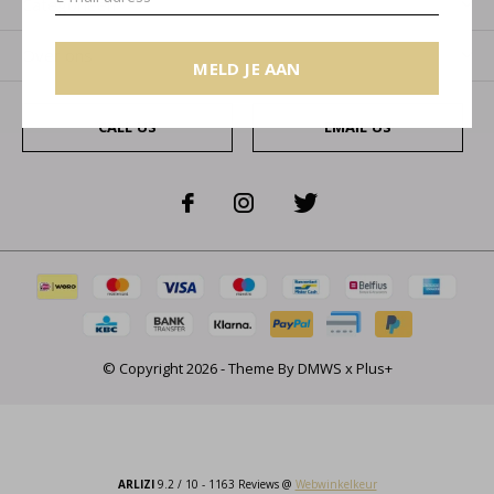
Categorieën
Over ons
MELD JE AAN
CALL US
EMAIL US
© Copyright
2026
- Theme By
DMWS
x
Plus+
ARLIZI
9.2
/
10
-
1163
Reviews @
Webwinkelkeur