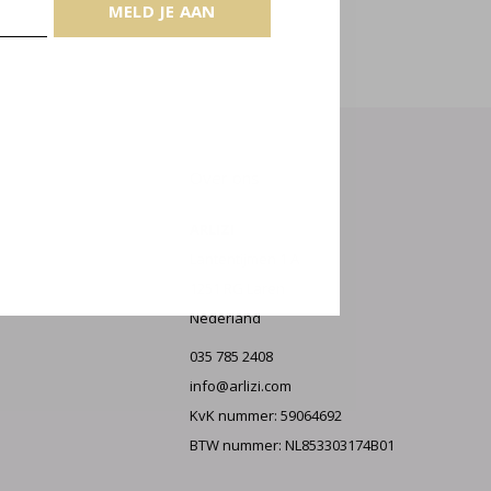
E AAN
MELD JE AAN
Over ons
ARLIZI
Lantentijmen 1 A
1251 RG Laren
Nederland
035 785 2408
info@arlizi.com
KvK nummer: 59064692
BTW nummer: NL853303174B01