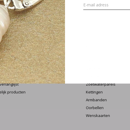
MELD J
 account
Categorieën
streren
New !
 bestellingen
Sieraden
oeping aanvragen
Edelstenen
verlanglijst
Zoetwaterparels
elijk producten
Kettingen
Armbanden
Oorbellen
Wenskaarten