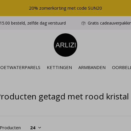
20% zomerkorting met code SUN20
5.00 besteld, zelfde dag verstuurd
Gratis cadeauverpakki
ZOETWATERPARELS
KETTINGEN
ARMBANDEN
OORBEL
roducten getagd met rood kristal 
 Producten