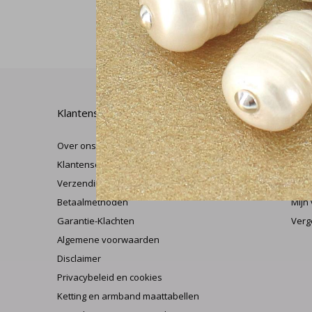
Klantenservice
Mijn
Over ons
Regi
Klantenservice
Mijn
Verzending & retourneren
Herr
Betaalmethoden
Mijn 
Garantie-Klachten
Verg
Algemene voorwaarden
Disclaimer
Privacybeleid en cookies
Ketting en armband maattabellen