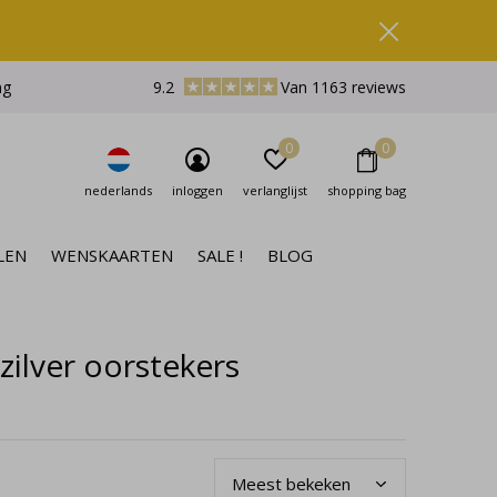
ng
9.2
Van 1163 reviews
0
0
nederlands
inloggen
verlanglijst
shopping bag
LEN
WENSKAARTEN
SALE !
BLOG
zilver oorstekers