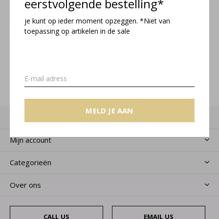
eerstvolgende bestelling*
je kunt op ieder moment opzeggen. *Niet van
Meld je aan voor onze nieuwsbrief
toepassing op artikelen in de sale
Ontvang de nieuwste aanbiedingen en promoties
MELD JE AAN
MELD JE AAN
Klantenservice
Mijn account
Categorieën
Over ons
CALL US
EMAIL US