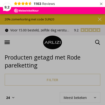
×
1163
Reviews
9,2
20% zomerkorting met code SUN20
Voor 15.00 besteld, zelfde dag verstuurd
9.2
Gratis cadeauverpa
Producten getagd met Rode
parelketting
FILTER