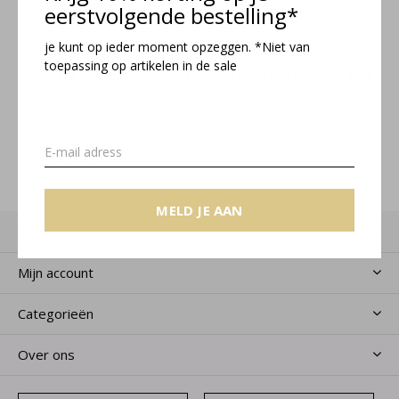
eerstvolgende bestelling*
je kunt op ieder moment opzeggen. *Niet van
Meld je aan voor onze nieuwsbrief
toepassing op artikelen in de sale
Ontvang de nieuwste aanbiedingen en promoties
MELD JE AAN
MELD JE AAN
Klantenservice
Mijn account
Categorieën
Over ons