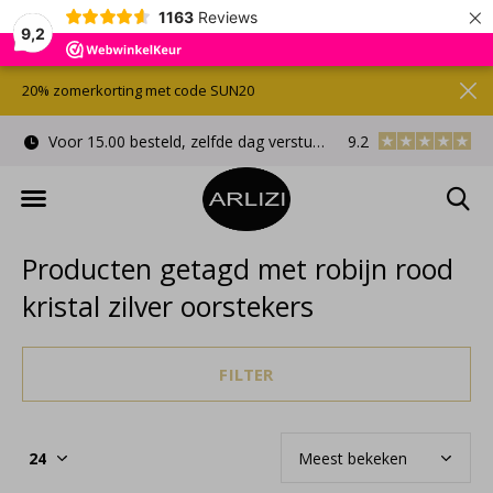
×
1163
Reviews
9,2
20% zomerkorting met code SUN20
Voor 15.00 besteld, zelfde dag verstuurd
9.2
Gratis cadeauverpa
Producten getagd met robijn rood
kristal zilver oorstekers
FILTER