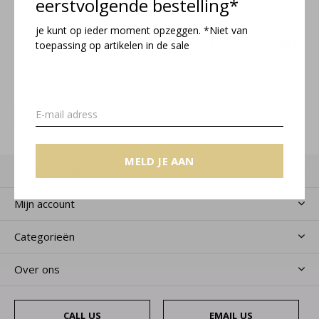
eerstvolgende bestelling*
je kunt op ieder moment opzeggen. *Niet van
Meld je aan voor onze nieuwsbrief
toepassing op artikelen in de sale
Ontvang de nieuwste aanbiedingen en promoties
MELD JE AAN
MELD JE AAN
Klantenservice
Mijn account
Categorieën
Over ons
CALL US
EMAIL US