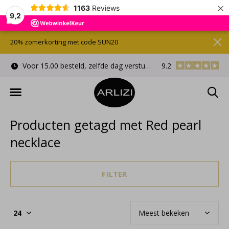
×
1163
Reviews
9,2
20% zomerkorting met code SUN20
Voor 15.00 besteld, zelfde dag verstuurd
9.2
Gratis cadeauverpa
Producten getagd met Red pearl
necklace
FILTER