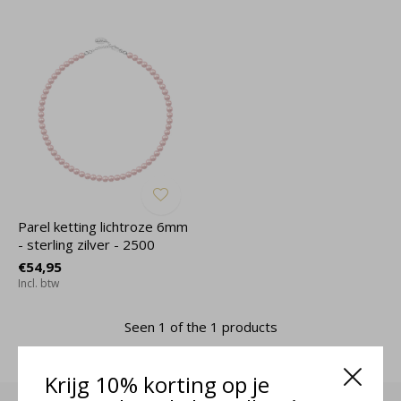
Parel ketting lichtroze 6mm
- sterling zilver - 2500
€54,95
Incl. btw
Seen 1 of the 1 products
Krijg 10% korting op je