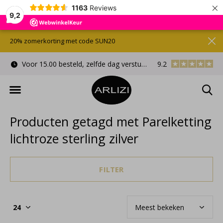
×
1163
Reviews
9,2
20% zomerkorting met code SUN20
Voor 15.00 besteld, zelfde dag verstuurd
9.2
Gratis cadeauverpa
Producten getagd met Parelketting
lichtroze sterling zilver
FILTER