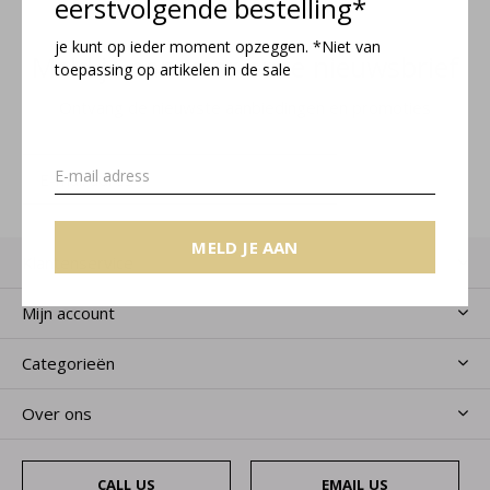
eerstvolgende bestelling*
je kunt op ieder moment opzeggen. *Niet van
Meld je aan voor onze nieuwsbrief
toepassing op artikelen in de sale
Ontvang de nieuwste aanbiedingen en promoties
MELD JE AAN
MELD JE AAN
Klantenservice
Mijn account
Categorieën
Over ons
CALL US
EMAIL US