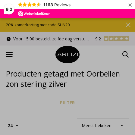
×
1163
Reviews
9,2
20% zomerkorting met code SUN20
Voor 15.00 besteld, zelfde dag verstuurd
9.2
Gratis cadeauverpa
Producten getagd met Oorbellen
zon sterling zilver
FILTER