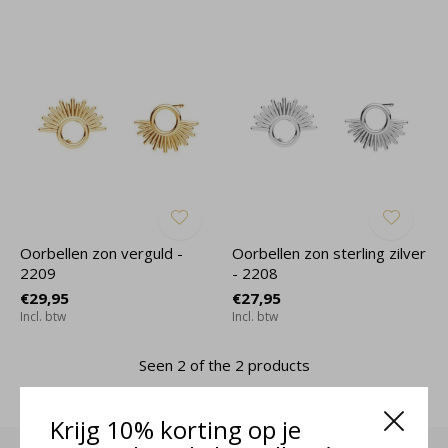
Oorbellen zon verguld -
Oorbellen zon sterling zilver
2209
- 2208
€29,95
€27,95
Incl. btw
Incl. btw
Seen 2 of the 2 products
Krijg 10% korting op je