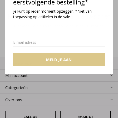
eerstvolgende bestelling*
je kunt op ieder moment opzeggen. *Niet van
Meld je aan voor onze nieuwsbrief
toepassing op artikelen in de sale
Ontvang de nieuwste aanbiedingen en promoties
MELD JE AAN
MELD JE AAN
Klantenservice
Mijn account
Categorieën
Over ons
CALL US
EMAIL US