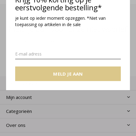
eerstvolgende bestelling*
je kunt op ieder moment opzeggen. *Niet van
toepassing op artikelen in de sale
Meld je aan voor onze nieuwsbrief
Ontvang de nieuwste aanbiedingen en promoties
MELD JE AAN
MELD JE AAN
Klantenservice
Mijn account
Categorieën
Over ons