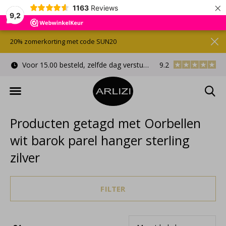
×
1163
Reviews
9,2
20% zomerkorting met code SUN20
Voor 15.00 besteld, zelfde dag verstuurd
9.2
Gratis cadeauverpa
Producten getagd met Oorbellen
wit barok parel hanger sterling
zilver
FILTER