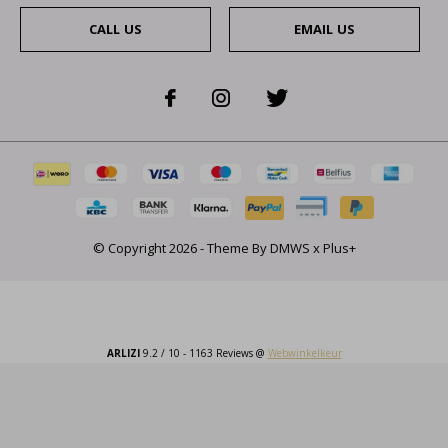
CALL US
EMAIL US
© Copyright
2026
- Theme By
DMWS
x
Plus+
ARLIZI
9.2
/
10
-
1163
Reviews @
Webwinkelkeur