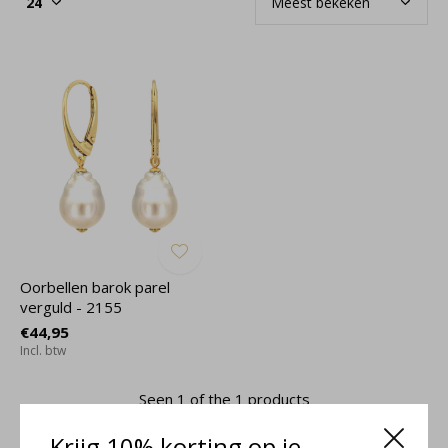
Oorbellen barok parel
verguld - 2155
€44,95
Incl. btw
Seen 1 of the 1 products
Krijg 10% korting op je