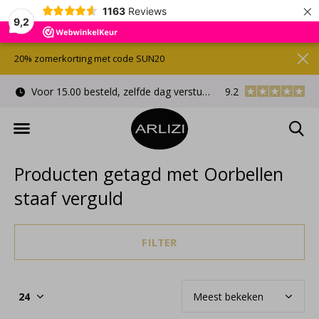
×
1163
Reviews
9,2
20% zomerkorting met code SUN20
Voor 15.00 besteld, zelfde dag verstuurd
9.2
Gratis cadeauverpa
Producten getagd met Oorbellen
staaf verguld
FILTER