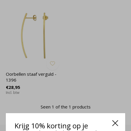
Oorbellen staaf verguld -
1396
€28,95
Incl. btw
Seen 1 of the 1 products
Krijg 10% korting op je