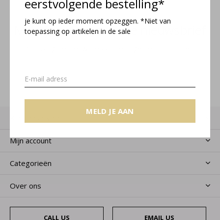
eerstvolgende bestelling*
je kunt op ieder moment opzeggen. *Niet van
Meld je aan voor onze nieuwsbrief
toepassing op artikelen in de sale
Ontvang de nieuwste aanbiedingen en promoties
MELD JE AAN
MELD JE AAN
Klantenservice
Mijn account
Categorieën
Over ons
CALL US
EMAIL US