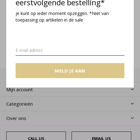
eerstvolgende bestelling*
je kunt op ieder moment opzeggen. *Niet van
Meld je aan voor onze nieuwsbrief
toepassing op artikelen in de sale
Ontvang de nieuwste aanbiedingen en promoties
MELD JE AAN
MELD JE AAN
Klantenservice
Mijn account
Categorieën
Over ons
CALL US
EMAIL US