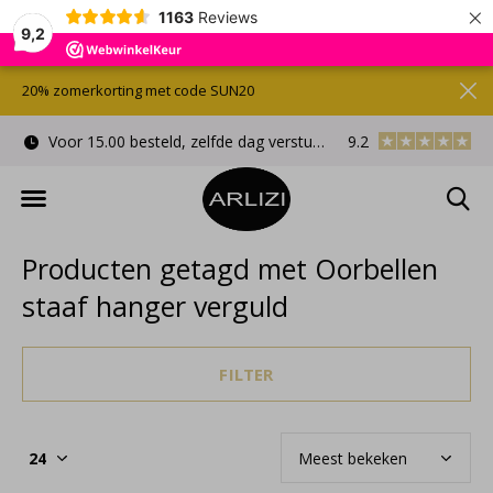
×
1163
Reviews
9,2
20% zomerkorting met code SUN20
Voor 15.00 besteld, zelfde dag verstuurd
9.2
Gratis cadeauverpa
Producten getagd met Oorbellen
staaf hanger verguld
FILTER