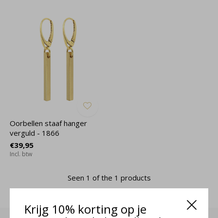
Oorbellen staaf hanger
verguld - 1866
€39,95
Incl. btw
Seen 1 of the 1 products
Krijg 10% korting op je