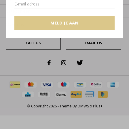
Categorieën
MELD JE AAN
Over ons
CALL US
EMAIL US
© Copyright
2026
- Theme By
DMWS
x
Plus+