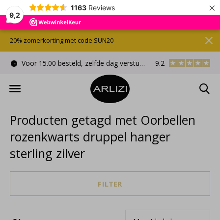
×
1163
Reviews
9,2
20% zomerkorting met code SUN20
Voor 15.00 besteld, zelfde dag verstuurd
9.2
Gratis cadeauverpa
Producten getagd met Oorbellen
rozenkwarts druppel hanger
sterling zilver
FILTER