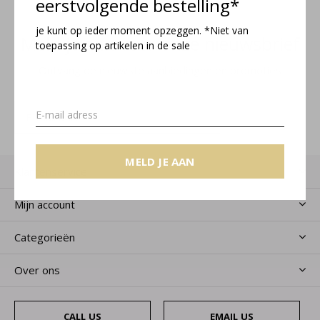
eerstvolgende bestelling*
je kunt op ieder moment opzeggen. *Niet van
Meld je aan voor onze nieuwsbrief
toepassing op artikelen in de sale
Ontvang de nieuwste aanbiedingen en promoties
MELD JE AAN
MELD JE AAN
Klantenservice
Mijn account
Categorieën
Over ons
CALL US
EMAIL US