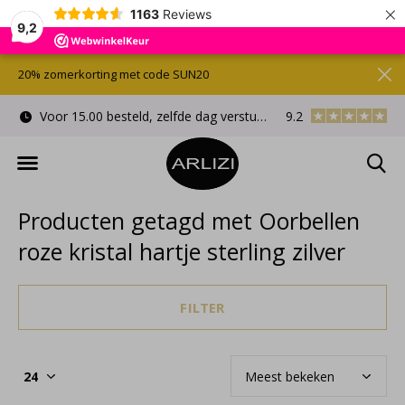
×
1163
Reviews
9,2
20% zomerkorting met code SUN20
Voor 15.00 besteld, zelfde dag verstuurd
9.2
Gratis cadeauverpa
Producten getagd met Oorbellen
roze kristal hartje sterling zilver
FILTER