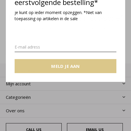
eerstvolgende bestelling*
je kunt op ieder moment opzeggen. *Niet van
Meld je aan voor onze nieuwsbrief
toepassing op artikelen in de sale
Ontvang de nieuwste aanbiedingen en promoties
MELD JE AAN
MELD JE AAN
Klantenservice
Mijn account
Categorieën
Over ons
CALL US
EMAIL US