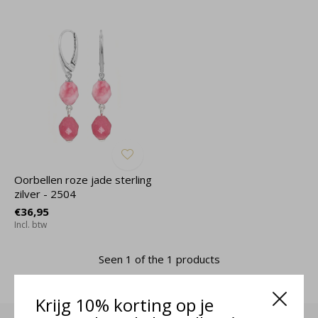
Oorbellen roze jade sterling
zilver - 2504
€36,95
Incl. btw
Seen 1 of the 1 products
Krijg 10% korting op je