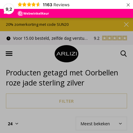
×
1163
Reviews
9,2
20% zomerkorting met code SUN20
Voor 15.00 besteld, zelfde dag verstuurd
9.2
Gratis cadeauverpa
Producten getagd met Oorbellen
roze jade sterling zilver
FILTER