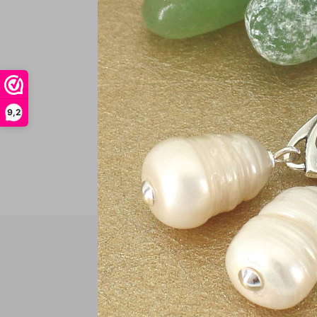
€
In
9,2