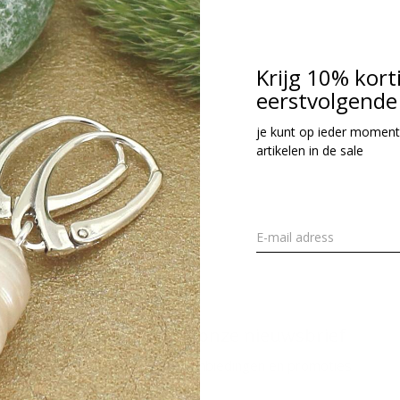
38,95
cl. btw
Krijg 10% kort
eerstvolgende 
Seen 1 of the 1 pr
je kunt op ieder moment
artikelen in de sale
Meld je aan voor onze nieuwsbrief
Ontvang de nieuwste aanbiedingen en promoties