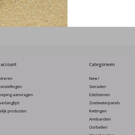
MELD J
 account
Categorieën
streren
New !
 bestellingen
Sieraden
oeping aanvragen
Edelstenen
verlanglijst
Zoetwaterparels
elijk producten
Kettingen
Armbanden
Oorbellen