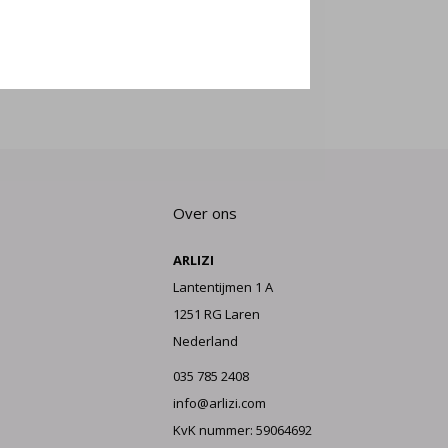
E AAN
Over ons
ARLIZI
Lantentijmen 1 A
1251 RG Laren
Nederland
035 785 2408
info@arlizi.com
KvK nummer: 59064692