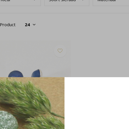
 Product
rbellen kyaniet cabochon - sterling
lver - 2045