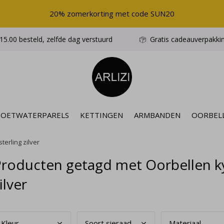
20% zomerkorting met code SUN20
5.00 besteld, zelfde dag verstuurd
Gratis cadeauverpakki
ZOETWATERPARELS
KETTINGEN
ARMBANDEN
OORBEL
erling zilver
roducten getagd met Oorbellen ky
ilver
Kleu
r
Soor
t sieraad
Mate
riaal