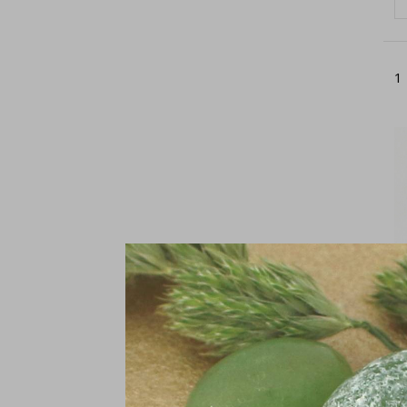
1
Oo
zi