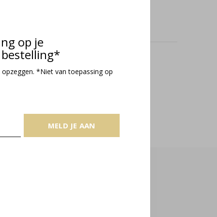
ing op je
bestelling*
oducts
 opzeggen. *Niet van toepassing op
MELD JE AAN