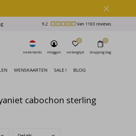
ng
9.2
Van 1163 reviews
0
0
nederlands
inloggen
verlanglijst
shopping bag
LEN
WENSKAARTEN
SALE !
BLOG
aniet cabochon sterling
Deta
ils