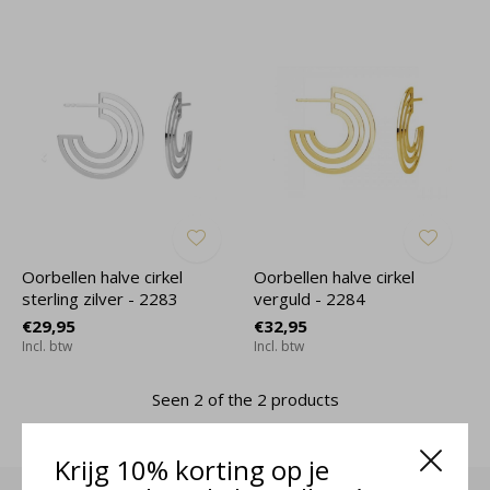
Oorbellen halve cirkel
Oorbellen halve cirkel
sterling zilver - 2283
verguld - 2284
€29,95
€32,95
Incl. btw
Incl. btw
Seen 2 of the 2 products
Krijg 10% korting op je