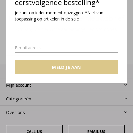
eerstvolgende bestelling*
je kunt op ieder moment opzeggen. *Niet van
Meld je aan voor onze nieuwsbrief
toepassing op artikelen in de sale
Ontvang de nieuwste aanbiedingen en promoties
MELD JE AAN
MELD JE AAN
Klantenservice
Mijn account
Categorieën
Over ons
CALL US
EMAIL US