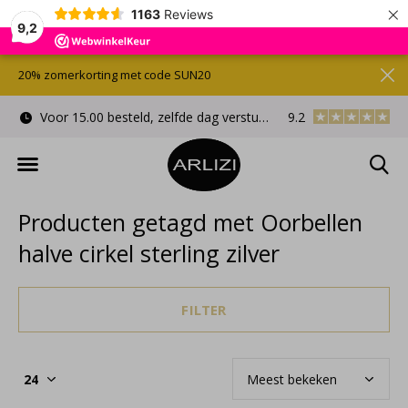
×
1163
Reviews
9,2
20% zomerkorting met code SUN20
Voor 15.00 besteld, zelfde dag verstuurd
9.2
Gratis cadeauverpa
Producten getagd met Oorbellen
halve cirkel sterling zilver
FILTER