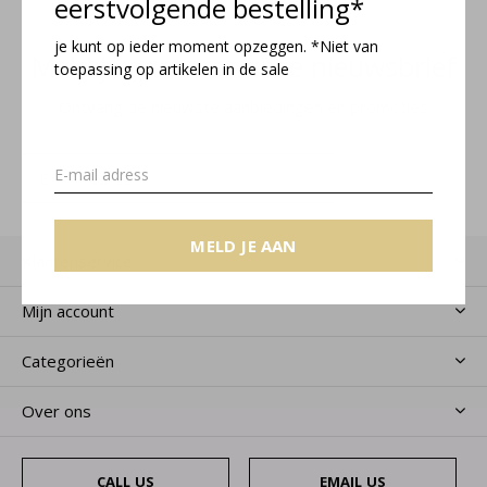
eerstvolgende bestelling*
je kunt op ieder moment opzeggen. *Niet van
Meld je aan voor onze nieuwsbrief
toepassing op artikelen in de sale
Ontvang de nieuwste aanbiedingen en promoties
MELD JE AAN
MELD JE AAN
Klantenservice
Mijn account
Categorieën
Over ons
CALL US
EMAIL US