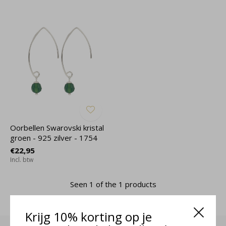
Oorbellen Swarovski kristal
groen - 925 zilver - 1754
€22,95
Incl. btw
Seen 1 of the 1 products
Krijg 10% korting op je