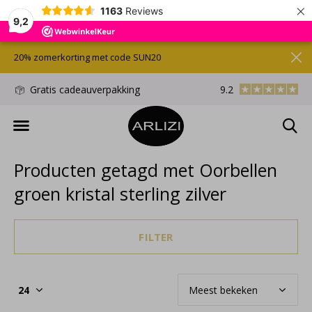
×
1163
Reviews
9,2
20% zomerkorting met code SUN20
d
Gratis cadeauverpakking
9.2
Gratis verzonden/
Producten getagd met Oorbellen
groen kristal sterling zilver
FILTER