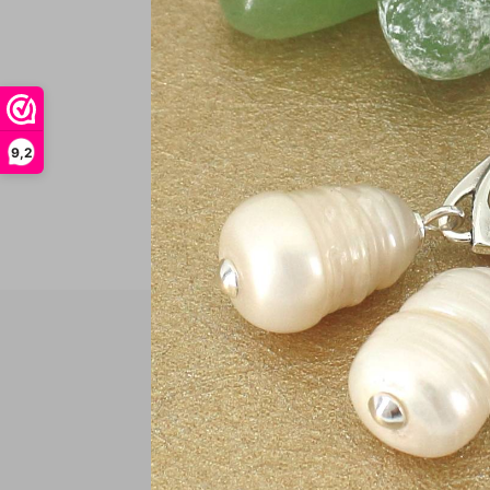
In
9,2