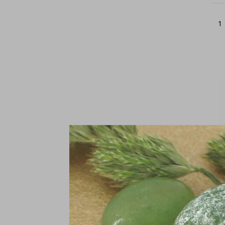
1
Oo
zi
€