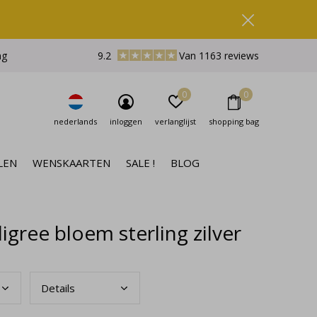
ng
9.2
Van 1163 reviews
0
0
nederlands
inloggen
verlanglijst
shopping bag
LEN
WENSKAARTEN
SALE !
BLOG
gree bloem sterling zilver
Deta
ils