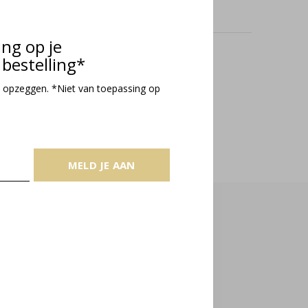
ing op je
bestelling*
oducts
 opzeggen. *Niet van toepassing op
MELD JE AAN