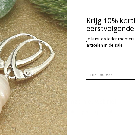
cl. btw
Krijg 10% kort
eerstvolgende 
Seen 1 of the 1 pr
je kunt op ieder moment
artikelen in de sale
Meld je aan voor onze nieuwsbrief
Ontvang de nieuwste aanbiedingen en promoties