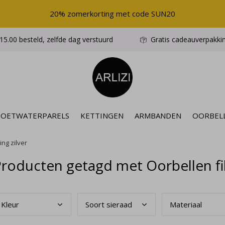
20% zomerkorting met code SUN20
5.00 besteld, zelfde dag verstuurd
Gratis cadeauverpakki
ZOETWATERPARELS
KETTINGEN
ARMBANDEN
OORBEL
ing zilver
roducten getagd met Oorbellen fili
Kleu
r
Soor
t sieraad
Mate
riaal