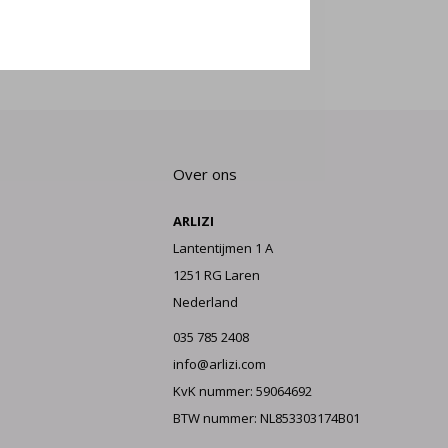
E AAN
Over ons
ARLIZI
Lantentijmen 1 A
1251 RG Laren
Nederland
035 785 2408
info@arlizi.com
KvK nummer: 59064692
BTW nummer: NL853303174B01