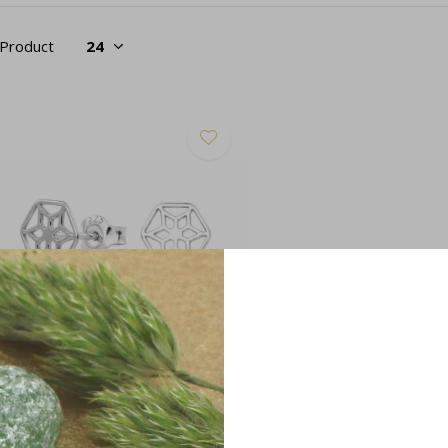
 Product
rbellen filigree bloem sterling
lver - 1389
24,95