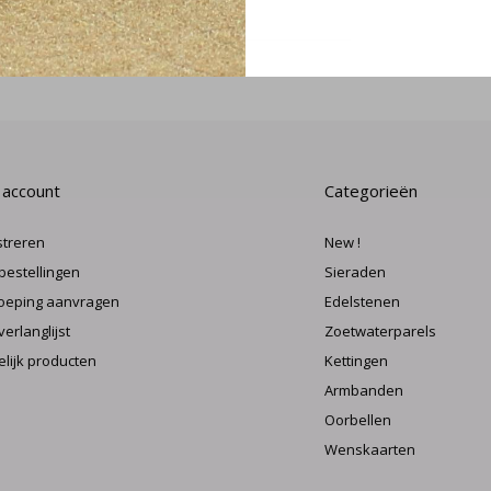
MELD J
 account
Categorieën
streren
New !
 bestellingen
Sieraden
oeping aanvragen
Edelstenen
verlanglijst
Zoetwaterparels
elijk producten
Kettingen
Armbanden
Oorbellen
Wenskaarten