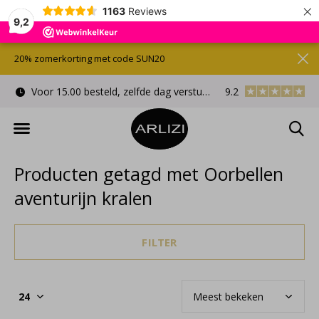
×
1163
Reviews
9,2
20% zomerkorting met code SUN20
Voor 15.00 besteld, zelfde dag verstuurd
9.2
Gratis cadeauverpa
Producten getagd met Oorbellen
aventurijn kralen
FILTER