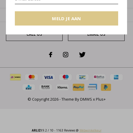
Categorieën
Over ons
MELD JE AAN
CALL US
EMAIL US
© Copyright
2026
- Theme By
DMWS
x
Plus+
ARLIZI
9.2
/
10
-
1163
Reviews @
Webwinkelkeur