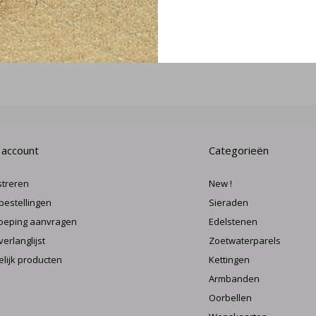
MELD J
 account
Categorieën
streren
New !
 bestellingen
Sieraden
oeping aanvragen
Edelstenen
verlanglijst
Zoetwaterparels
elijk producten
Kettingen
Armbanden
Oorbellen