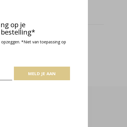
ing op je
bestelling*
oducts
 opzeggen. *Niet van toepassing op
MELD JE AAN