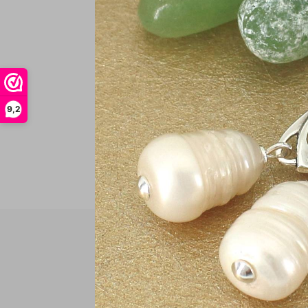
€
In
9,2