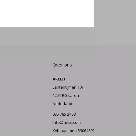
E AAN
Over ons
ARLIZI
Lantentijmen 1 A
1251 RG Laren
Nederland
035 785 2408
info@arlizi.com
KvK nummer: 59064692