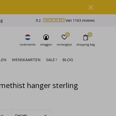
ng
9.2
Van 1163 reviews
0
0
nederlands
inloggen
verlanglijst
shopping bag
LEN
WENSKAARTEN
SALE !
BLOG
ethist hanger sterling
Deta
ils