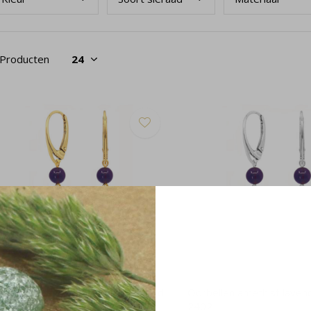
 Producten
orbellen amethist lavendel verguld -
Oorbellen amethist lavende
404
2402