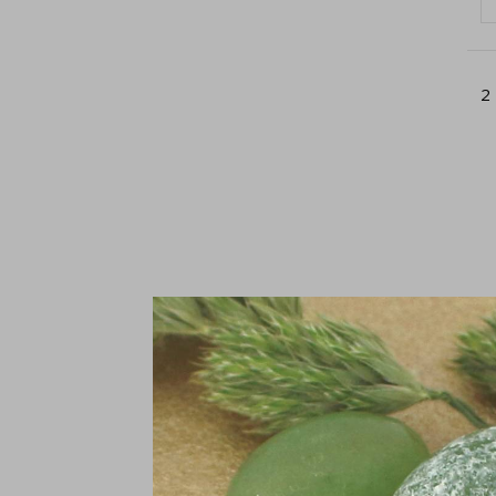
2
O
2