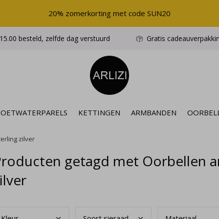
20% zomerkorting met code SUN20
5.00 besteld, zelfde dag verstuurd
Gratis cadeauverpakki
ZOETWATERPARELS
KETTINGEN
ARMBANDEN
OORBEL
rling zilver
roducten getagd met Oorbellen am
ilver
Kleu
r
Soor
t sieraad
Mate
riaal