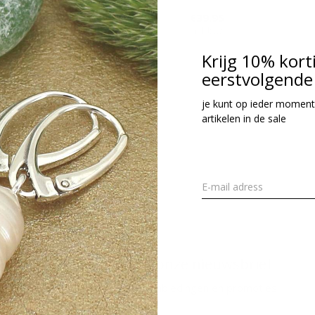
44,95
€39,95
cl. btw
Incl. btw
Krijg 10% kort
eerstvolgende 
Seen 2 of the 2 pr
je kunt op ieder moment
artikelen in de sale
Meld je aan voor onze nieuwsbrief
Ontvang de nieuwste aanbiedingen en promoties