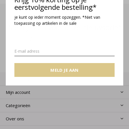
eerstvolgende bestelling*
je kunt op ieder moment opzeggen. *Niet van
toepassing op artikelen in de sale
Meld je aan voor onze nieuwsbrief
Ontvang de nieuwste aanbiedingen en promoties
MELD JE AAN
MELD JE AAN
Klantenservice
Mijn account
Categorieën
Over ons