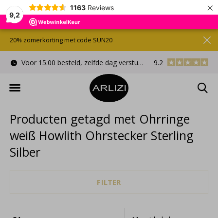
×
1163
Reviews
9,2
20% zomerkorting met code SUN20
Voor 15.00 besteld, zelfde dag verstuurd
9.2
Gratis cadeauverpa
Producten getagd met Ohrringe
weiß Howlith Ohrstecker Sterling
Silber
FILTER