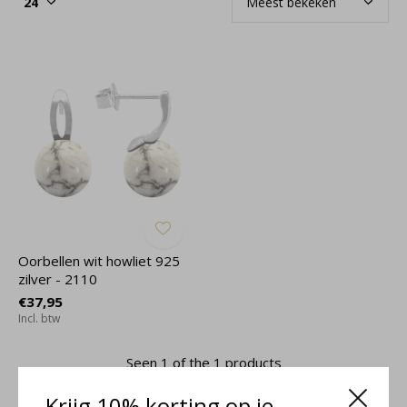
Oorbellen wit howliet 925
zilver - 2110
€37,95
Incl. btw
Seen 1 of the 1 products
Krijg 10% korting op je