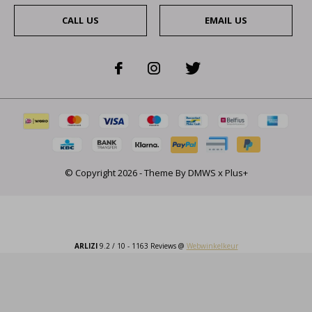
CALL US
EMAIL US
© Copyright
2026
- Theme By
DMWS
x
Plus+
ARLIZI
9.2
/
10
-
1163
Reviews @
Webwinkelkeur