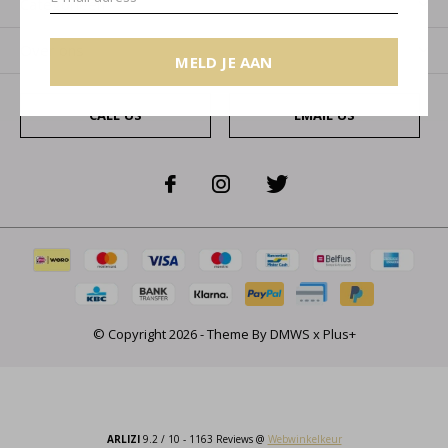
Categorieën
Over ons
MELD JE AAN
CALL US
EMAIL US
© Copyright
2026
- Theme By
DMWS
x
Plus+
ARLIZI
9.2
/
10
-
1163
Reviews @
Webwinkelkeur