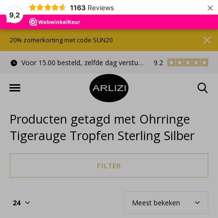
×
1163
Reviews
9,2
20% zomerkorting met code SUN20
Voor 15.00 besteld, zelfde dag verstuurd
9.2
Gratis cadeauverpa
Producten getagd met Ohrringe
Tigerauge Tropfen Sterling Silber
FILTER