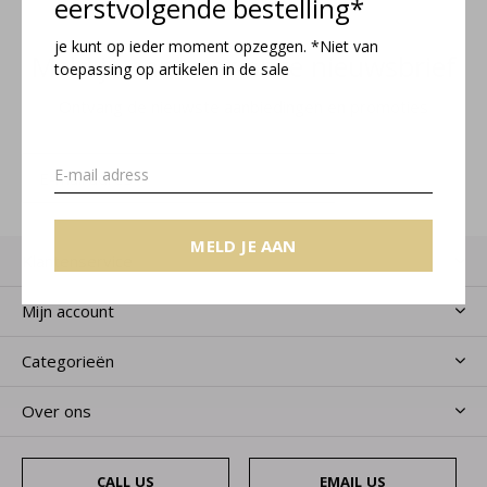
eerstvolgende bestelling*
je kunt op ieder moment opzeggen. *Niet van
Meld je aan voor onze nieuwsbrief
toepassing op artikelen in de sale
Ontvang de nieuwste aanbiedingen en promoties
MELD JE AAN
MELD JE AAN
Klantenservice
Mijn account
Categorieën
Over ons
CALL US
EMAIL US