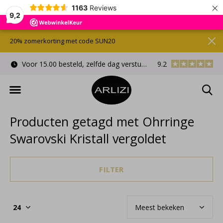
×
1163
Reviews
9,2
20% zomerkorting met code SUN20
Voor 15.00 besteld, zelfde dag verstuurd
9.2
Gratis cadeauverpa
Producten getagd met Ohrringe
Swarovski Kristall vergoldet
FILTER