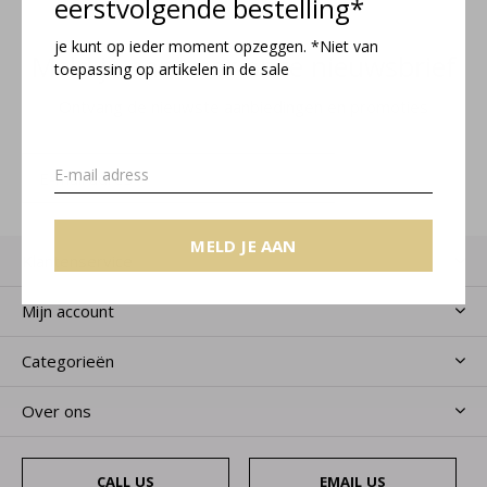
eerstvolgende bestelling*
je kunt op ieder moment opzeggen. *Niet van
Meld je aan voor onze nieuwsbrief
toepassing op artikelen in de sale
Ontvang de nieuwste aanbiedingen en promoties
MELD JE AAN
MELD JE AAN
Klantenservice
Mijn account
Categorieën
Over ons
CALL US
EMAIL US