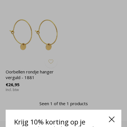
Oorbellen rondje hanger
verguld - 1881
€26,95
Incl. btw
Seen 1 of the 1 products
Krijg 10% korting op je