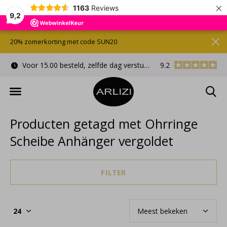
×
1163
Reviews
9,2
20% zomerkorting met code SUN20
Voor 15.00 besteld, zelfde dag verstuurd
9.2
Gratis cadeauverpa
Producten getagd met Ohrringe
Scheibe Anhänger vergoldet
FILTER