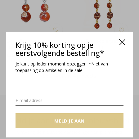
Oorbellen rood agaat
Oorbellen rood agaat
Krijg 10% korting op je
sterling zilver - 2408
verguld - 2413
eerstvolgende bestelling*
€39,95
€44,95
Incl. btw
Incl. btw
je kunt op ieder moment opzeggen. *Niet van
toepassing op artikelen in de sale
Seen 4 of the 4 products
Meld je aan voor onze nieuwsbrief
MELD JE AAN
Ontvang de nieuwste aanbiedingen en promoties