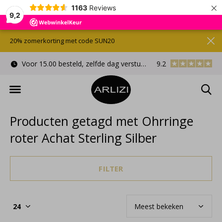
×
1163
Reviews
9,2
20% zomerkorting met code SUN20
Voor 15.00 besteld, zelfde dag verstuurd
9.2
Gratis cadeauverpa
Producten getagd met Ohrringe
roter Achat Sterling Silber
FILTER