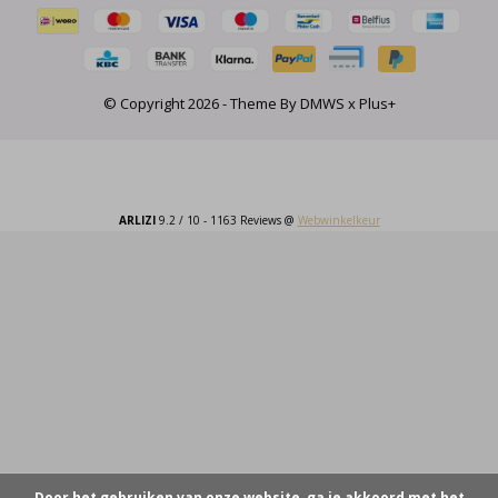
© Copyright
2026
- Theme By
DMWS
x
Plus+
ARLIZI
9.2
/
10
-
1163
Reviews @
Webwinkelkeur
Door het gebruiken van onze website, ga je akkoord met het