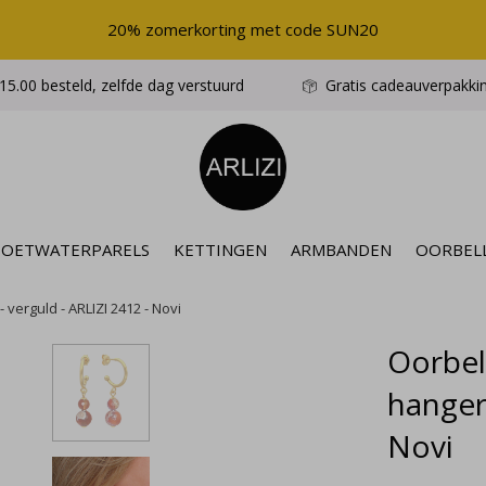
20% zomerkorting met code SUN20
5.00 besteld, zelfde dag verstuurd
Gratis cadeauverpakki
ZOETWATERPARELS
KETTINGEN
ARMBANDEN
OORBEL
verguld - ARLIZI 2412 - Novi
Oorbel
hanger 
Novi