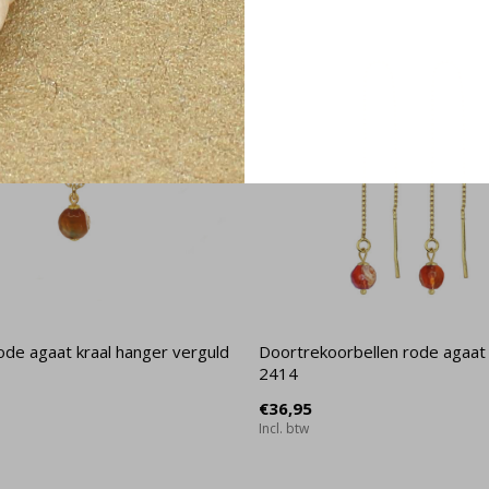
ode agaat kraal hanger verguld
Doortrekoorbellen rode agaat 
2414
€36,95
Incl. btw