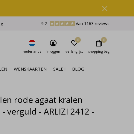
ng
9.2
Van 1163 reviews
0
0
nederlands
inloggen
verlanglijst
shopping bag
LEN
WENSKAARTEN
SALE !
BLOG
len rode agaat kralen
- verguld - ARLIZI 2412 -