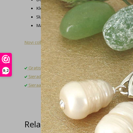
Kleur steen: rood, bruin, oranje, beige
Sluiting oorbel: klapbeugel
Materiaal: verguld met zilveren kern en agaat
Novi collectie
Gratis verzending binnen NL
9,2
Sieradendoosje en gratis cadeauverpakking
Sieraad op maat laten maken? Neem contact op!
Related articles