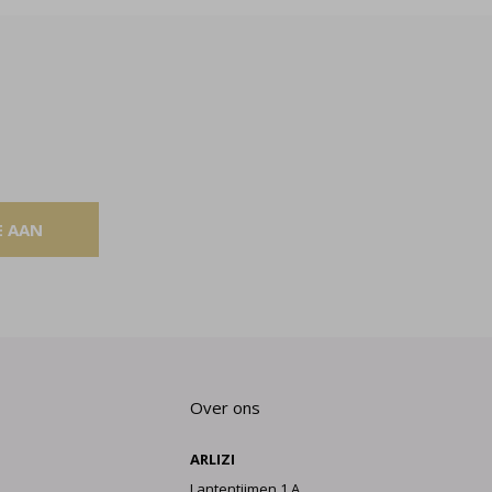
E AAN
Over ons
ARLIZI
Lantentijmen 1 A