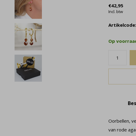
€42,95
Incl. btw
Artikelcode
Op voorra
Bes
Oorbellen, v
van rode agaa