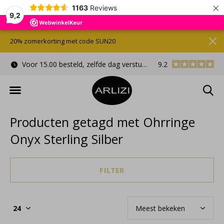
×
1163
Reviews
9,2
20% zomerkorting met code SUN20
Voor 15.00 besteld, zelfde dag verstuurd
9.2
Gratis cadeauverpa
Producten getagd met Ohrringe
Onyx Sterling Silber
FILTER