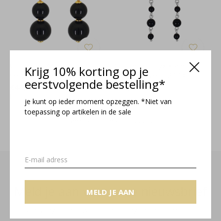
Oorbellen zwart onyx
Oorbellen onyx kralen
Krijg 10% korting op je
verguld - 2345
sterling zilver - 2330
eerstvolgende bestelling*
€44,95
€36,95
Incl. btw
Incl. btw
je kunt op ieder moment opzeggen. *Niet van
toepassing op artikelen in de sale
Seen 4 of the 4 products
Meld je aan voor onze nieuwsbrief
MELD JE AAN
Ontvang de nieuwste aanbiedingen en promoties