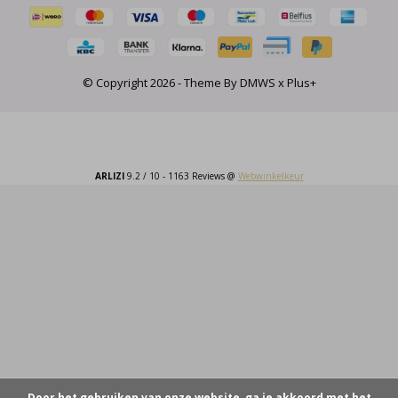
© Copyright
2026
- Theme By
DMWS
x
Plus+
ARLIZI
9.2
/
10
-
1163
Reviews @
Webwinkelkeur
Door het gebruiken van onze website, ga je akkoord met het