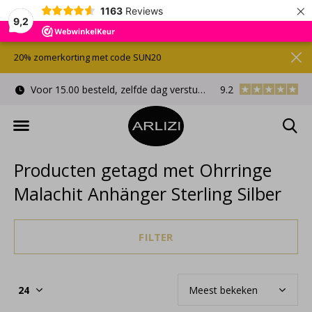
×
1163
Reviews
9,2
20% zomerkorting met code SUN20
Voor 15.00 besteld, zelfde dag verstuurd
9.2
Gratis cadeauverpa
Producten getagd met Ohrringe
Malachit Anhänger Sterling Silber
FILTER