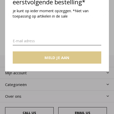
eerstvolgende bestelling*
je kunt op ieder moment opzeggen. *Niet van
Meld je aan voor onze nieuwsbrief
toepassing op artikelen in de sale
Ontvang de nieuwste aanbiedingen en promoties
MELD JE AAN
MELD JE AAN
Klantenservice
Mijn account
Categorieën
Over ons
CALL US
EMAIL US