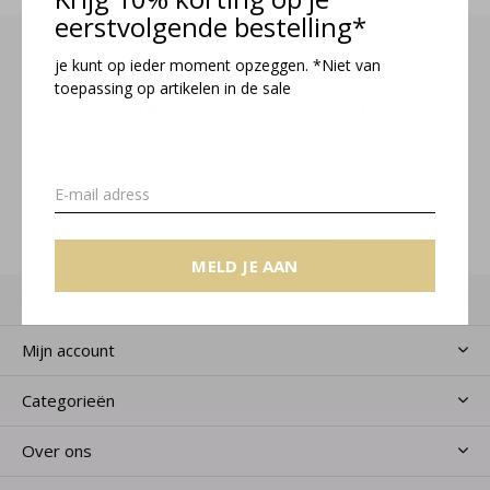
eerstvolgende bestelling*
je kunt op ieder moment opzeggen. *Niet van
toepassing op artikelen in de sale
Meld je aan voor onze nieuwsbrief
Ontvang de nieuwste aanbiedingen en promoties
MELD JE AAN
MELD JE AAN
Klantenservice
Mijn account
Categorieën
Over ons