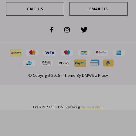
CALL US
EMAIL US
© Copyright
2026
- Theme By
DMWS
x
Plus+
ARLIZI
9.2
/
10
-
1163
Reviews @
Webwinkelkeur