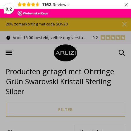
×
1163
Reviews
9,2
20% zomerkorting met code SUN20
Voor 15.00 besteld, zelfde dag verstuurd
9.2
Gratis cadeauverpa
Producten getagd met Ohrringe
Grün Swarovski Kristall Sterling
Silber
FILTER