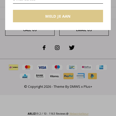
Categorieën
Over ons
MELD JE AAN
CALL US
EMAIL US
© Copyright
2026
- Theme By
DMWS
x
Plus+
ARLIZI
9.2
/
10
-
1163
Reviews @
Webwinkelkeur