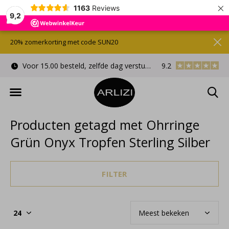
×
1163
Reviews
9,2
20% zomerkorting met code SUN20
Voor 15.00 besteld, zelfde dag verstuurd
9.2
Gratis cadeauverpa
Producten getagd met Ohrringe
Grün Onyx Tropfen Sterling Silber
FILTER