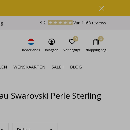
ng
9.2
Van 1163 reviews
0
0
nederlands
inloggen
verlanglijst
shopping bag
LEN
WENSKAARTEN
SALE !
BLOG
u Swarovski Perle Sterling
Deta
ils