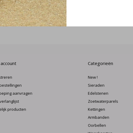
MELD J
 account
Categorieën
streren
New !
 bestellingen
Sieraden
oeping aanvragen
Edelstenen
verlanglijst
Zoetwaterparels
elijk producten
Kettingen
Armbanden
Oorbellen