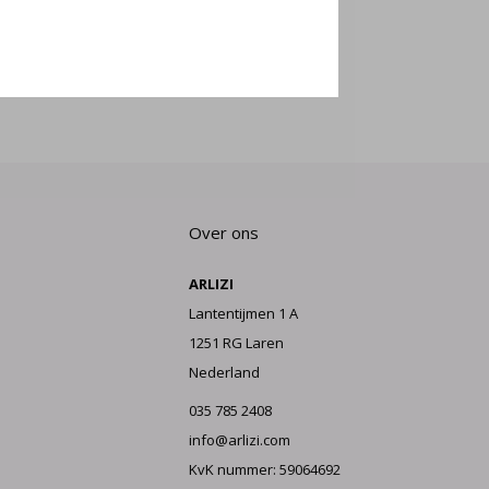
E AAN
Over ons
ARLIZI
Lantentijmen 1 A
1251 RG Laren
Nederland
035 785 2408
info@arlizi.com
KvK nummer: 59064692