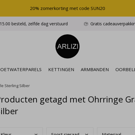
20% zomerkorting met code SUN20
5.00 besteld, zelfde dag verstuurd
Gratis cadeauverpakki
ZOETWATERPARELS
KETTINGEN
ARMBANDEN
OORBEL
e Sterling Silber
roducten getagd met Ohrringe Gra
ilber
Kleu
r
Soor
t sieraad
Mate
riaal