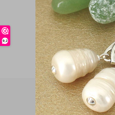
€
In
9,2