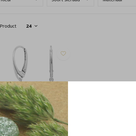
 Product
rbellen parel grijs - sterling zilver -
364