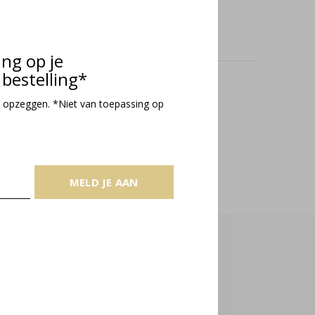
ing op je
bestelling*
oducts
 opzeggen. *Niet van toepassing op
MELD JE AAN