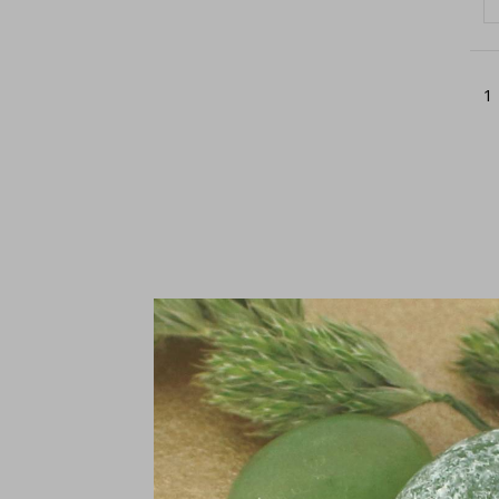
1
Oo
2