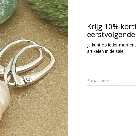
29,95
cl. btw
Krijg 10% kort
eerstvolgende 
Seen 1 of the 1 pr
je kunt op ieder moment
artikelen in de sale
Meld je aan voor onze nieuwsbrief
Ontvang de nieuwste aanbiedingen en promoties