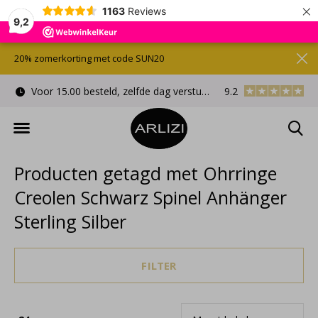
×
1163
Reviews
9,2
20% zomerkorting met code SUN20
Voor 15.00 besteld, zelfde dag verstuurd
9.2
Gratis cadeauverpa
Producten getagd met Ohrringe
Creolen Schwarz Spinel Anhänger
Sterling Silber
FILTER