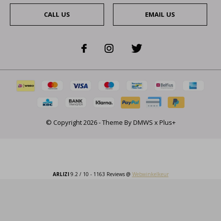
CALL US
EMAIL US
© Copyright
2026
- Theme By
DMWS
x
Plus+
ARLIZI
9.2
/
10
-
1163
Reviews @
Webwinkelkeur