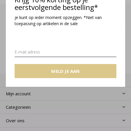
eerstvolgende bestelling*
je kunt op ieder moment opzeggen. *Niet van
toepassing op artikelen in de sale
Meld je aan voor onze nieuwsbrief
Ontvang de nieuwste aanbiedingen en promoties
MELD JE AAN
MELD JE AAN
Klantenservice
Mijn account
Categorieën
Over ons