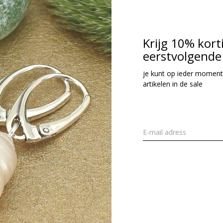
42,95
€46,95
cl. btw
Incl. btw
Krijg 10% kort
eerstvolgende 
Seen 2 of the 2 pr
je kunt op ieder moment
artikelen in de sale
Meld je aan voor onze nieuwsbrief
Ontvang de nieuwste aanbiedingen en promoties