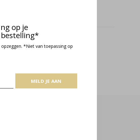
ing op je
bestelling*
oducts
 opzeggen. *Niet van toepassing op
MELD JE AAN