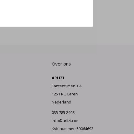
E AAN
Over ons
ARLIZI
Lantentijmen 1 A
1251 RG Laren
Nederland
035 785 2408
info@arlizi.com
KvK nummer: 59064692