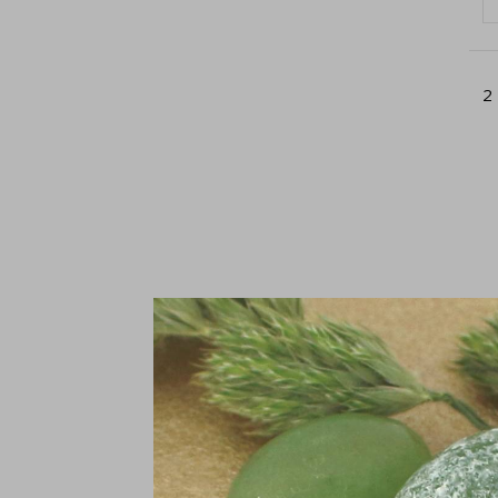
2
Ke
zi