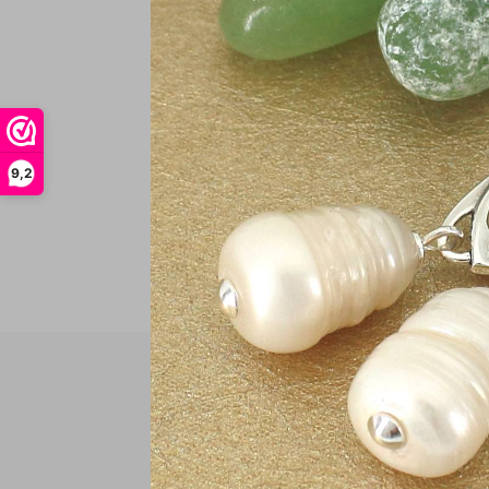
€
In
9,2