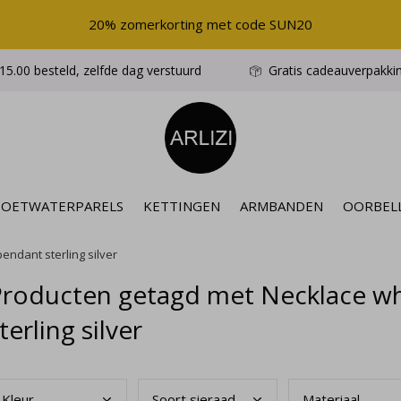
20% zomerkorting met code SUN20
5.00 besteld, zelfde dag verstuurd
Gratis cadeauverpakki
ZOETWATERPARELS
KETTINGEN
ARMBANDEN
OORBEL
endant sterling silver
Producten getagd met Necklace wh
terling silver
Kleu
r
Soor
t sieraad
Mate
riaal