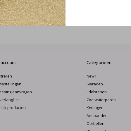
MELD J
 account
Categorieën
streren
New !
 bestellingen
Sieraden
oeping aanvragen
Edelstenen
verlanglijst
Zoetwaterparels
elijk producten
Kettingen
Armbanden
Oorbellen