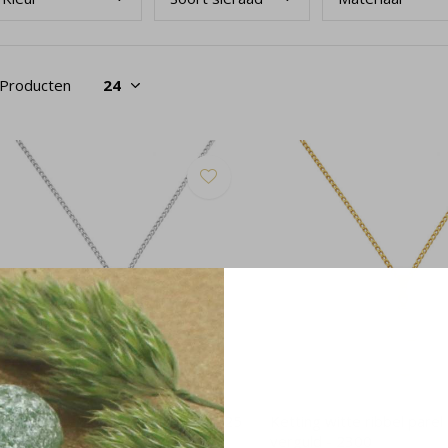
 Producten
tting witte ribbel parel hanger 925
Ketting witte ribbel parel
lver - 2298
verguld - 2300