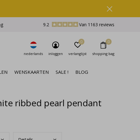
ng
9.2
Van 1163 reviews
0
0
nederlands
inloggen
verlanglijst
shopping bag
LEN
WENSKAARTEN
SALE !
BLOG
ite ribbed pearl pendant
Deta
ils