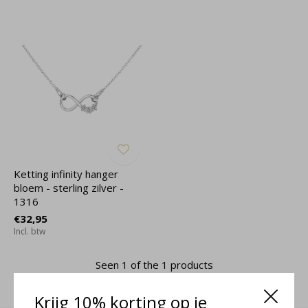
Ketting infinity hanger
bloem - sterling zilver -
1316
€32,95
Incl. btw
Seen 1 of the 1 products
Krijg 10% korting op je