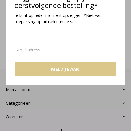
eerstvolgende bestelling*
je kunt op ieder moment opzeggen. *Niet van
Meld je aan voor onze nieuwsbrief
toepassing op artikelen in de sale
Ontvang de nieuwste aanbiedingen en promoties
MELD JE AAN
MELD JE AAN
Klantenservice
Mijn account
Categorieën
Over ons