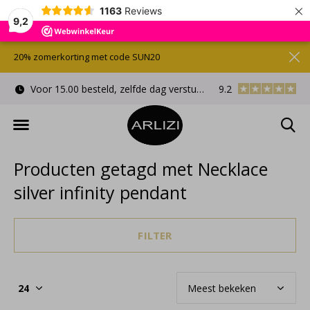
×
1163
Reviews
9,2
20% zomerkorting met code SUN20
Voor 15.00 besteld, zelfde dag verstuurd
9.2
Gratis cadeauverpa
Producten getagd met Necklace
silver infinity pendant
FILTER