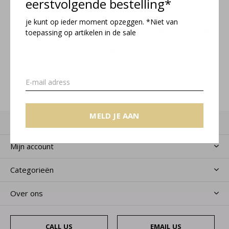
eerstvolgende bestelling*
je kunt op ieder moment opzeggen. *Niet van
Meld je aan voor onze nieuwsbrief
toepassing op artikelen in de sale
Ontvang de nieuwste aanbiedingen en promoties
MELD JE AAN
MELD JE AAN
Klantenservice
Mijn account
Categorieën
Over ons
CALL US
EMAIL US