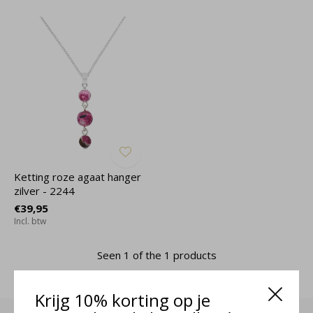
Ketting roze agaat hanger
zilver - 2244
€39,95
Incl. btw
Seen 1 of the 1 products
Krijg 10% korting op je