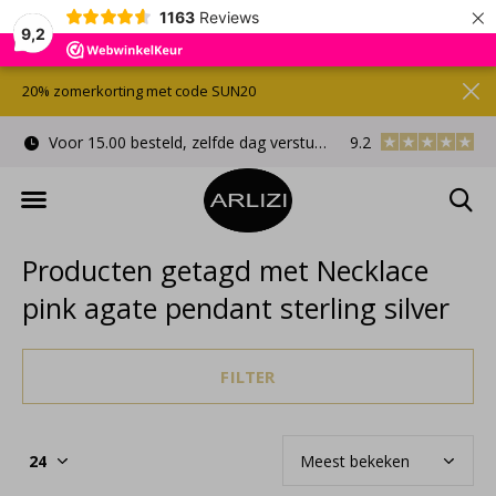
×
1163
Reviews
9,2
20% zomerkorting met code SUN20
Voor 15.00 besteld, zelfde dag verstuurd
9.2
Gratis cadeauverpa
Producten getagd met Necklace
pink agate pendant sterling silver
FILTER