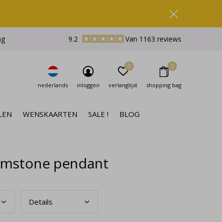
ng
9.2
Van 1163 reviews
0
0
nederlands
inloggen
verlanglijst
shopping bag
LEN
WENSKAARTEN
SALE !
BLOG
emstone pendant
Deta
ils