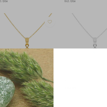
cl. btw
Incl. btw
tting zwart spinel kraal verguld -
Ketting angeliet 925 zilve
017
€34,95
36,95
Incl. btw
cl. btw