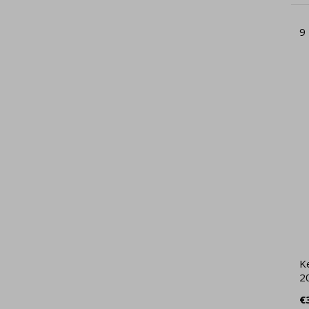
9
Ke
2
€