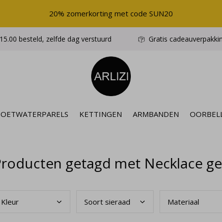
20% zomerkorting met code SUN20
5.00 besteld, zelfde dag verstuurd
Gratis cadeauverpakki
ZOETWATERPARELS
KETTINGEN
ARMBANDEN
OORBEL
Producten getagd met Necklace g
Kleu
r
Soor
t sieraad
Mate
riaal