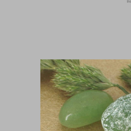
In
Ke
2
€
In