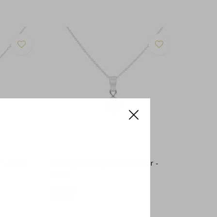
r - 2037
Ketting zwart spinel 925 zilver -
2025
€34,95
Incl. btw