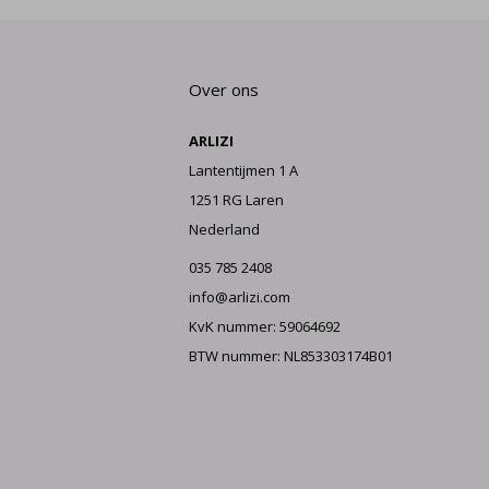
Over ons
ARLIZI
Lantentijmen 1 A
1251 RG Laren
Nederland
035 785 2408
info@arlizi.com
KvK nummer: 59064692
BTW nummer: NL853303174B01