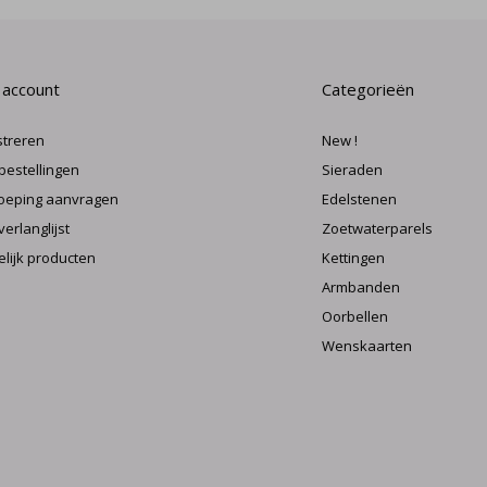
 account
Categorieën
streren
New !
 bestellingen
Sieraden
oeping aanvragen
Edelstenen
verlanglijst
Zoetwaterparels
elijk producten
Kettingen
Armbanden
Oorbellen
Wenskaarten