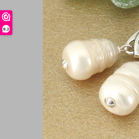
9,2
Ke
€
In