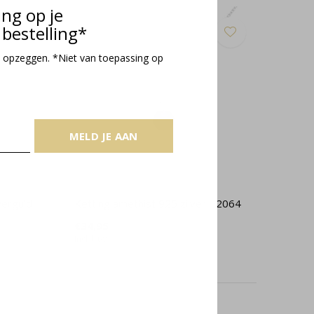
ing op je
bestelling*
 opzeggen. *Niet van toepassing op
MELD JE AAN
erguld -
Ketting amethist 925 zilver - 2064
€34,95
Incl. btw