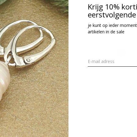
Krijg 10% kort
eerstvolgende 
je kunt op ieder moment
artikelen in de sale
tting carneool kraal verguld - 2021
Ketting amethist hanger v
2060
36,95
cl. btw
€36,95
Incl. btw