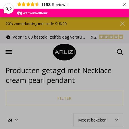
×
1163
Reviews
9,2
20% zomerkorting met code SUN20
Voor 15.00 besteld, zelfde dag verstuurd
9.2
Gratis cadeauverpa
Producten getagd met Necklace
cream pearl pendant
FILTER