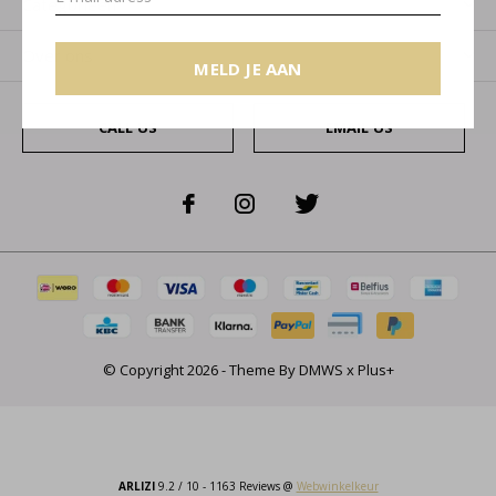
Categorieën
Over ons
MELD JE AAN
CALL US
EMAIL US
© Copyright
2026
- Theme By
DMWS
x
Plus+
ARLIZI
9.2
/
10
-
1163
Reviews @
Webwinkelkeur