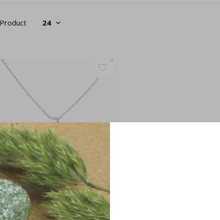
 Product
tting hartje zwart kristal - sterling
lver - 1035
32,95