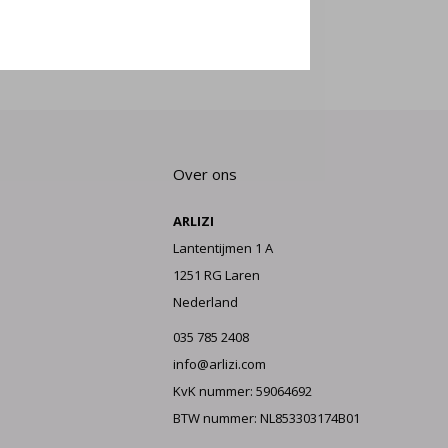
E AAN
Over ons
ARLIZI
Lantentijmen 1 A
1251 RG Laren
Nederland
035 785 2408
info@arlizi.com
KvK nummer: 59064692
BTW nummer: NL853303174B01