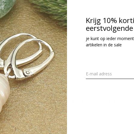
cl. btw
Krijg 10% kort
eerstvolgende 
Seen 1 of the 1 pr
je kunt op ieder moment
artikelen in de sale
Meld je aan voor onze nieuwsbrief
Ontvang de nieuwste aanbiedingen en promoties