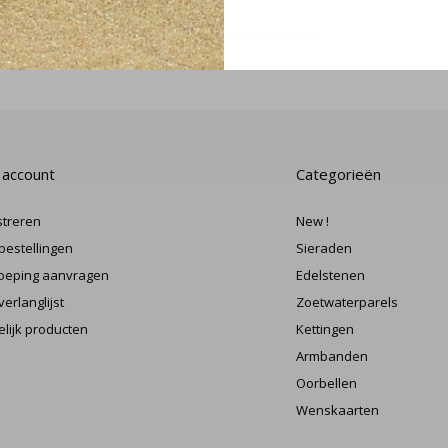
MELD J
 account
Categorieën
streren
New !
 bestellingen
Sieraden
oeping aanvragen
Edelstenen
verlanglijst
Zoetwaterparels
elijk producten
Kettingen
Armbanden
Oorbellen
Wenskaarten