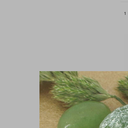
1
Ke
zi
€