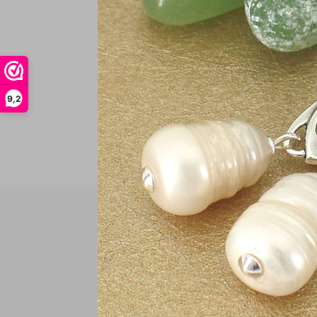
In
9,2