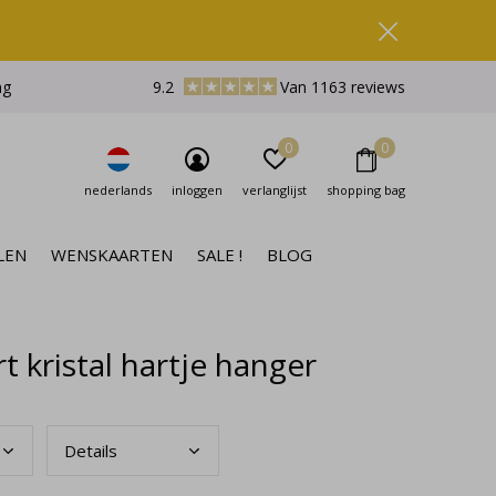
ng
9.2
Van 1163 reviews
0
0
nederlands
inloggen
verlanglijst
shopping bag
LEN
WENSKAARTEN
SALE !
BLOG
 kristal hartje hanger
Deta
ils