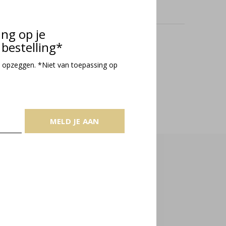
ing op je
bestelling*
oducts
 opzeggen. *Niet van toepassing op
MELD JE AAN