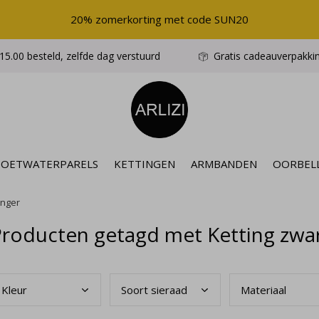
20% zomerkorting met code SUN20
5.00 besteld, zelfde dag verstuurd
Gratis cadeauverpakki
ZOETWATERPARELS
KETTINGEN
ARMBANDEN
OORBEL
anger
roducten getagd met Ketting zwart
Kleu
r
Soor
t sieraad
Mate
riaal